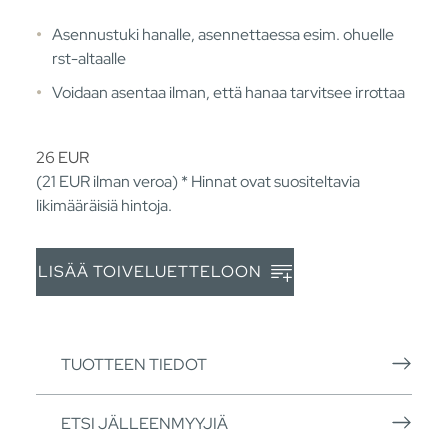
Asennustuki hanalle, asennettaessa esim. ohuelle
rst-altaalle
Voidaan asentaa ilman, että hanaa tarvitsee irrottaa
26
EUR
(21
EUR
ilman veroa) * Hinnat ovat suositeltavia
likimääräisiä hintoja.
LISÄÄ TOIVELUETTELOON
TUOTTEEN TIEDOT
ETSI JÄLLEENMYYJIÄ