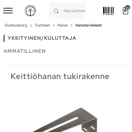
0
Skip to main content
Type 1 or more characters for results.
Gustavsberg
Tuotteet
Hanat
Hanatarvikkeet
YKSITYINEN/KULUTTAJA
AMMATILLINEN
Keittiöhanan tukirakenne