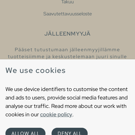
Takuu
Saavutettavuusseloste
JÄLLEENMYYJÄ
Pääset tutustumaan jälleenmyyjillämme
tuotteisiimme ja keskustelemaan juuri sinulle
sopivista kylpyhuonetuotteista
We use cookies
Löydä lähin jälleenmyyjäsi
We use device identifiers to customise the content
and ads to users, provide social media features and
analyse our traffic. Read more about our work with
cookies in our
cookie policy
.
Copyright © 2021 Gustavsberg. All Rights Reserved
Cookies
Privacy statement
ALLOW ALL
DENY ALL