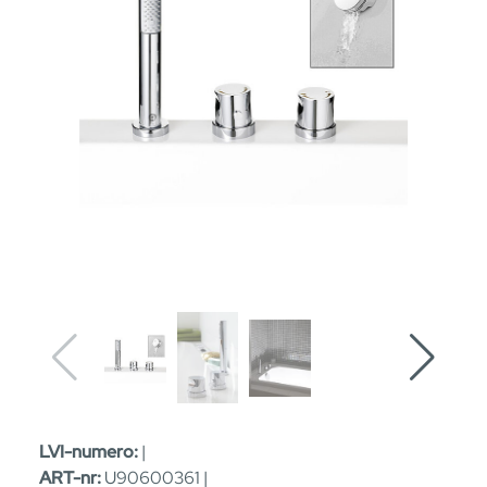
LVI-numero:
|
ART-nr:
U90600361 |