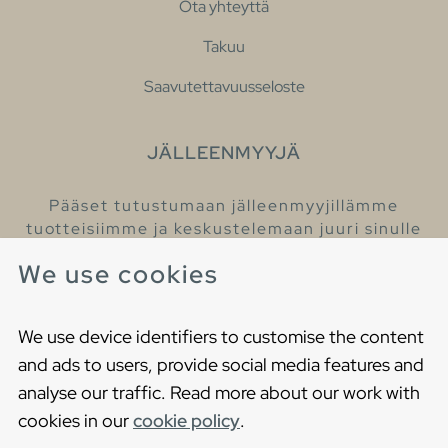
Ota yhteyttä
Takuu
Saavutettavuusseloste
JÄLLEENMYYJÄ
Pääset tutustumaan jälleenmyyjillämme
tuotteisiimme ja keskustelemaan juuri sinulle
sopivista kylpyhuonetuotteista
We use cookies
Löydä lähin jälleenmyyjäsi
We use device identifiers to customise the content
and ads to users, provide social media features and
analyse our traffic. Read more about our work with
cookies in our
cookie policy
.