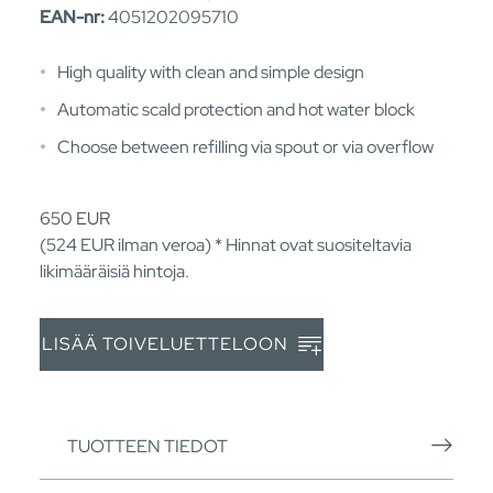
EAN-nr:
4051202095710
High quality with clean and simple design
Automatic scald protection and hot water block
Choose between refilling via spout or via overflow
650
EUR
(524
EUR
ilman veroa) * Hinnat ovat suositeltavia
likimääräisiä hintoja.
LISÄÄ TOIVELUETTELOON
TUOTTEEN TIEDOT