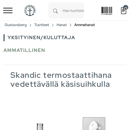
0
Skip to main content
Type 1 or more characters for results.
Gustavsberg
Tuotteet
Hanat
Ammehanat
YKSITYINEN/KULUTTAJA
AMMATILLINEN
Skandic termostaattihana
vedettävällä käsisuihkulla