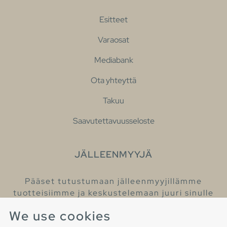
Esitteet
Varaosat
Mediabank
Ota yhteyttä
Takuu
Saavutettavuusseloste
JÄLLEENMYYJÄ
Pääset tutustumaan jälleenmyyjillämme
tuotteisiimme ja keskustelemaan juuri sinulle
sopivista kylpyhuonetuotteista
We use cookies