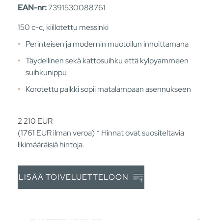
EAN-nr:
7391530088761
150 c-c, kiillotettu messinki
Perinteisen ja modernin muotoilun innoittamana
Täydellinen sekä kattosuihku että kylpyammeen
suihkunippu
Korotettu palkki sopii matalampaan asennukseen
2 210
EUR
(1761
EUR
ilman veroa) * Hinnat ovat suositeltavia
likimääräisiä hintoja.
LISÄÄ TOIVELUETTELOON