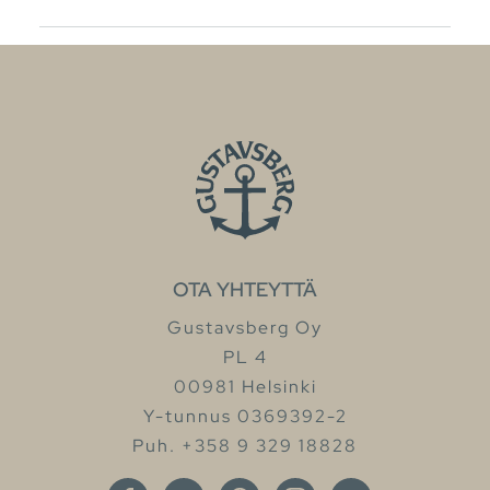
OTA YHTEYTTÄ
Gustavsberg Oy
PL 4
00981 Helsinki
Y-tunnus 0369392-2
Puh. +358 9 329 18828