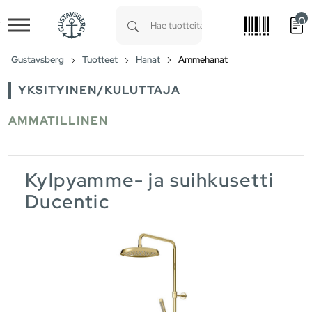
0
Skip to main content
Type 1 or more characters for results.
Gustavsberg
Tuotteet
Hanat
Ammehanat
YKSITYINEN/KULUTTAJA
AMMATILLINEN
Kylpyamme- ja suihkusetti
Ducentic