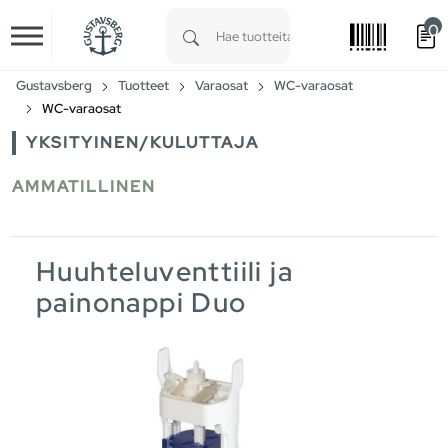
0
Skip to main content
Type 1 or more characters for results.
Gustavsberg
Tuotteet
Varaosat
WC-varaosat
WC-varaosat
YKSITYINEN/KULUTTAJA
AMMATILLINEN
Huuhteluventtiili ja
painonappi Duo