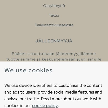
Ota yhteyttä
Takuu
Saavutettavuusseloste
JÄLLEENMYYJÄ
Pääset tutustumaan jälleenmyyjillämme
tuotteisiimme ja keskustelemaan juuri sinulle
sopivista kylpyhuonetuotteista
We use cookies
Löydä lähin jälleenmyyjäsi
We use device identifiers to customise the content
and ads to users, provide social media features and
analyse our traffic. Read more about our work with
cookies in our
cookie policy
.