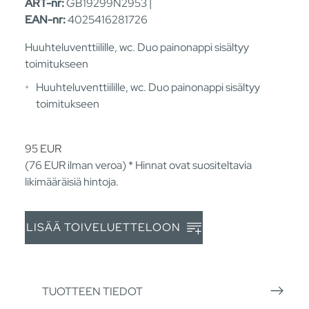
ART-nr:
GB19299N2953 |
EAN-nr:
4025416281726
Huuhteluventtiilille, wc. Duo painonappi sisältyy
toimitukseen
Huuhteluventtiilille, wc. Duo painonappi sisältyy
toimitukseen
95
EUR
(76
EUR
ilman veroa) * Hinnat ovat suositeltavia
likimääräisiä hintoja.
LISÄÄ TOIVELUETTELOON
TUOTTEEN TIEDOT