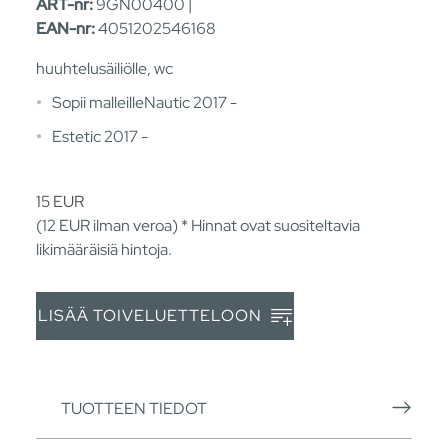
ART-nr:
9GN00400 |
EAN-nr:
4051202546168
huuhtelusäiliölle, wc
Sopii malleilleNautic 2017 -
Estetic 2017 -
15
EUR
(12
EUR
ilman veroa) * Hinnat ovat suositeltavia
likimääräisiä hintoja.
LISÄÄ TOIVELUETTELOON
TUOTTEEN TIEDOT