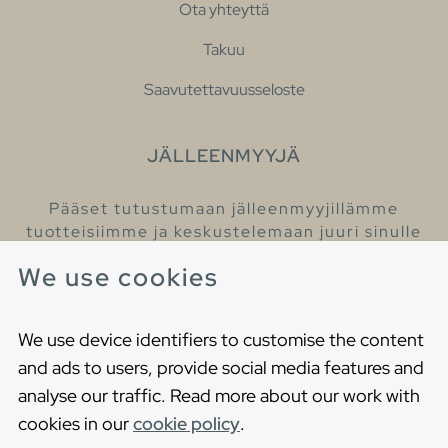
Ota yhteyttä
Takuu
Saavutettavuusseloste
JÄLLEENMYYJÄ
Pääset tutustumaan jälleenmyyjillämme
tuotteisiimme ja keskustelemaan juuri sinulle
sopivista kylpyhuonetuotteista
We use cookies
Löydä lähin jälleenmyyjäsi
We use device identifiers to customise the content
and ads to users, provide social media features and
analyse our traffic. Read more about our work with
cookies in our
cookie policy
.