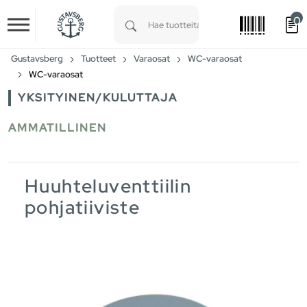
0
Skip to main content
Type 1 or more characters for results.
Gustavsberg
Tuotteet
Varaosat
WC-varaosat
WC-varaosat
YKSITYINEN/KULUTTAJA
AMMATILLINEN
Huuhteluventtiilin
pohjatiiviste