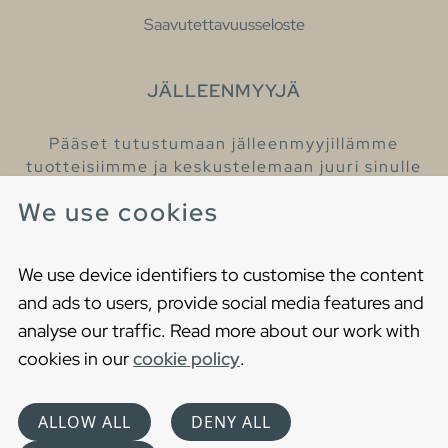
Saavutettavuusseloste
JÄLLEENMYYJÄ
Pääset tutustumaan jälleenmyyjillämme
tuotteisiimme ja keskustelemaan juuri sinulle
sopivista kylpyhuonetuotteista
We use cookies
Löydä lähin jälleenmyyjäsi
We use device identifiers to customise the content
and ads to users, provide social media features and
analyse our traffic. Read more about our work with
cookies in our
cookie policy
.
Copyright © 2021 Gustavsberg. All Rights Reserved
Cookies
Privacy statement
ALLOW ALL
DENY ALL
Choose language