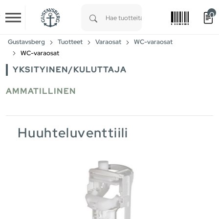
0
Skip to main content
Type 1 or more characters for results.
Gustavsberg
Tuotteet
Varaosat
WC-varaosat
WC-varaosat
YKSITYINEN/KULUTTAJA
AMMATILLINEN
Huuhteluventtiili