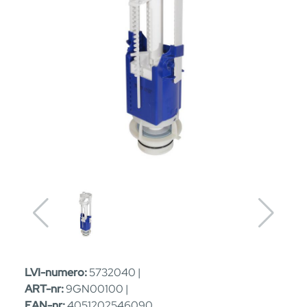
LVI-numero:
5732040 |
ART-nr:
9GN00100 |
EAN-nr:
4051202546090