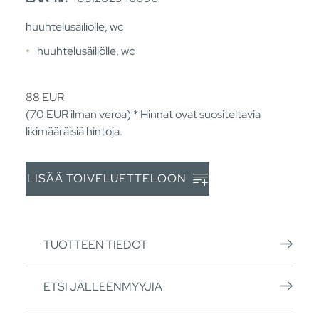
huuhtelusäiliölle, wc
huuhtelusäiliölle, wc
88
EUR
(70
EUR
ilman veroa) * Hinnat ovat suositeltavia
likimääräisiä hintoja.
LISÄÄ TOIVELUETTELOON
TUOTTEEN TIEDOT
ETSI JÄLLEENMYYJIÄ