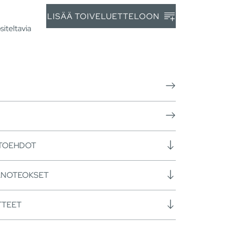
LISÄÄ TOIVELUETTELOON
siteltavia
HTOEHDOT
ANOTEOKSET
TTEET