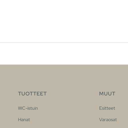
TUOTTEET
MUUT
WC-istuin
Esitteet
Hanat
Varaosat