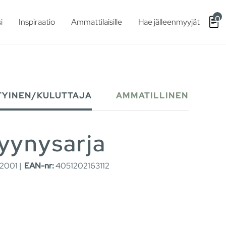
0
i
Inspiraatio
Ammattilaisille
Hae jälleenmyyjät
TYINEN/KULUTTAJA
AMMATILLINEN
yynysarja
2001 |
EAN-nr:
4051202163112