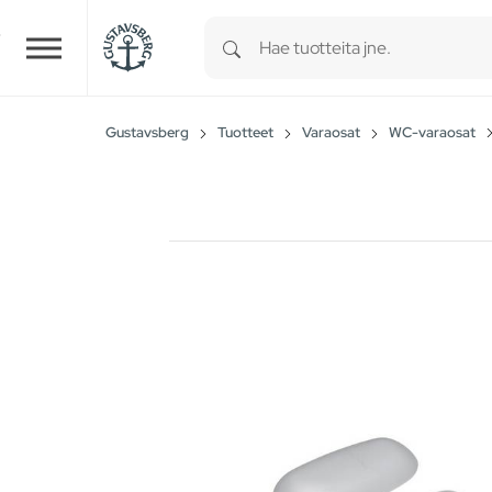
Type 1 or more characters for r
Skip to main content
Gustavsberg
Tuotteet
Varaosat
WC-varaosat