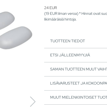
24
EUR
(19
EUR
ilman veroa) * Hinnat ovat suo
likimääräisiä hintoja.
TUOTTEEN TIEDOT
ETSI JÄLLEENMYYJIÄ
SAMAN TUOTTEEN MUUT VAI
LISÄVARUSTEET JA KOKOONP
MUUT MIELENKIINTOISET TUO