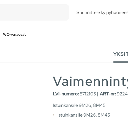
esults.
Suunnittele kylpyhuonees
WC-varaosat
YKSI
Vaimennint
LVI-numero:
5712105 |
ART-nr:
9224
Istuinkansille 9M26, 8M45
Istuinkansille 9M26, 8M45