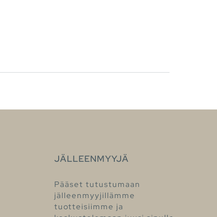
JÄLLEENMYYJÄ
Pääset tutustumaan
jälleenmyyjillämme
tuotteisiimme ja