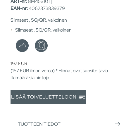
ART-nr:
8M45S101 |
EAN-nr:
4062373839379
Slimseat , SQ/QR, valkoinen
Slimseat , SQ/QR, valkoinen
197
EUR
(157
EUR
ilman veroa) * Hinnat ovat suositeltavia
likimääräisiä hintoja.
LISÄÄ TOIVELUETTELOON
TUOTTEEN TIEDOT