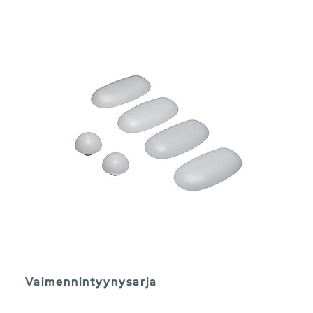
Vaimennintyynysarja