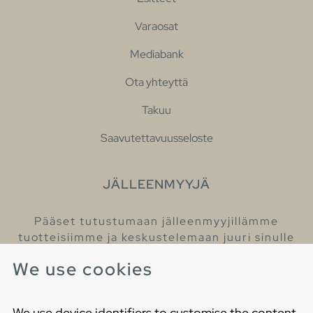
Varaosat
Mediabank
Ota yhteyttä
Takuu
Saavutettavuusseloste
JÄLLEENMYYJÄ
Pääset tutustumaan jälleenmyyjillämme
tuotteisiimme ja keskustelemaan juuri sinulle
sopivista kylpyhuonetuotteista
We use cookies
Löydä lähin jälleenmyyjäsi
We use device identifiers to customise the content