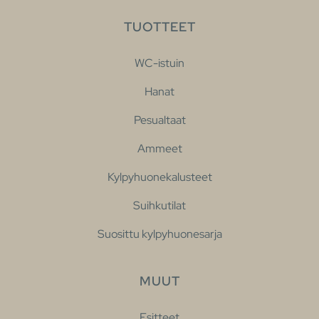
TUOTTEET
WC-istuin
Hanat
Pesualtaat
Ammeet
Kylpyhuonekalusteet
Suihkutilat
Suosittu kylpyhuonesarja
MUUT
Esitteet