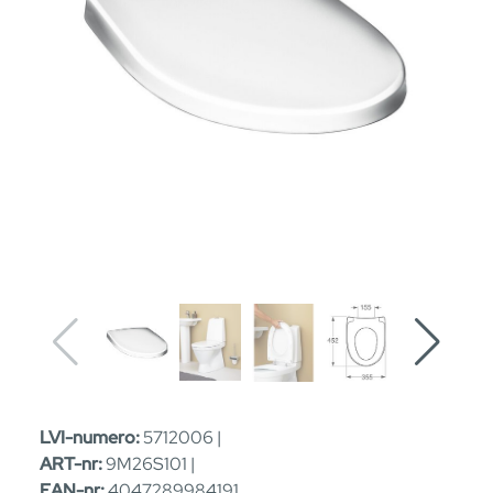
LVI-numero:
5712006 |
ART-nr:
9M26S101 |
EAN-nr:
4047289984191