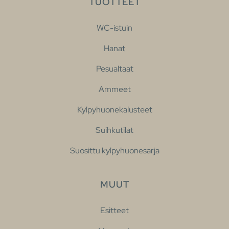
TUOTTEET
WC-istuin
Hanat
Pesualtaat
Ammeet
Kylpyhuonekalusteet
Suihkutilat
Suosittu kylpyhuonesarja
MUUT
Esitteet