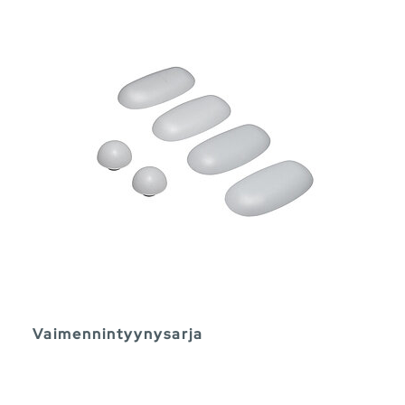
Vaimennintyynysarja