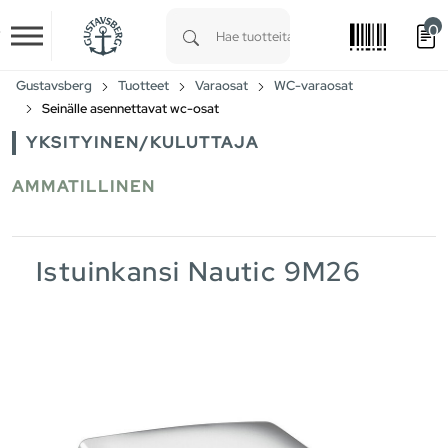
0
Skip to main content
Type 1 or more characters for results.
Gustavsberg
Tuotteet
Varaosat
WC-varaosat
Seinälle asennettavat wc-osat
YKSITYINEN/KULUTTAJA
AMMATILLINEN
Istuinkansi Nautic 9M26