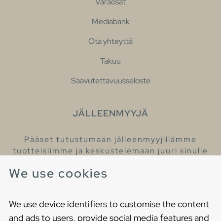
Varaosat
Mediabank
Ota yhteyttä
Takuu
Saavutettavuusseloste
JÄLLEENMYYJÄ
Pääset tutustumaan jälleenmyyjillämme
tuotteisiimme ja keskustelemaan juuri sinulle
sopivista kylpyhuonetuotteista
We use cookies
Löydä lähin jälleenmyyjäsi
We use device identifiers to customise the content
and ads to users, provide social media features and