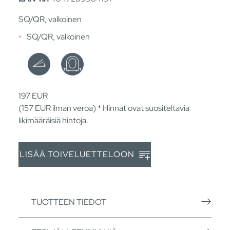
SQ/QR, valkoinen
SQ/QR, valkoinen
197
EUR
(157
EUR
ilman veroa) * Hinnat ovat suositeltavia
likimääräisiä hintoja.
LISÄÄ TOIVELUETTELOON
TUOTTEEN TIEDOT