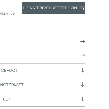
LISÄÄ TOIVELUETTELOON
siteltavia
HTOEHDOT
ANOTEOKSET
TTEET