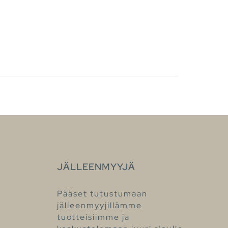
JÄLLEENMYYJÄ
Pääset tutustumaan
jälleenmyyjillämme
tuotteisiimme ja