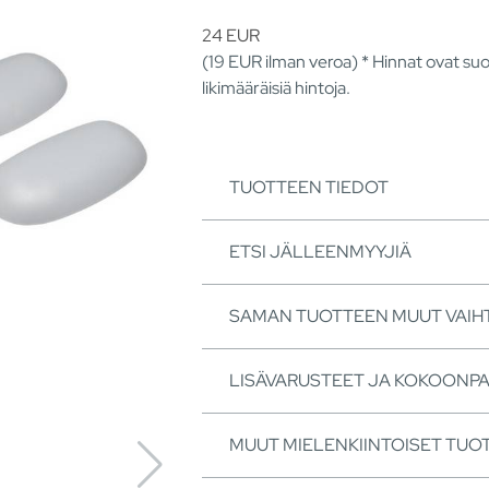
24
EUR
(19
EUR
ilman veroa) * Hinnat ovat suo
likimääräisiä hintoja.
TUOTTEEN TIEDOT
ETSI JÄLLEENMYYJIÄ
SAMAN TUOTTEEN MUUT VAI
LISÄVARUSTEET JA KOKOONP
MUUT MIELENKIINTOISET TUO