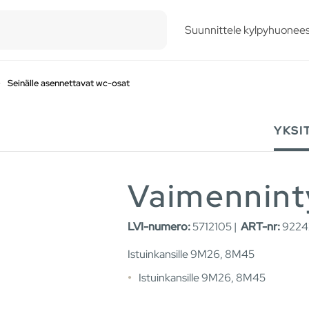
esults.
Suunnittele kylpyhuonees
Seinälle asennettavat wc-osat
YKSI
Vaimennint
LVI-numero:
5712105 |
ART-nr:
9224
Istuinkansille 9M26, 8M45
Istuinkansille 9M26, 8M45