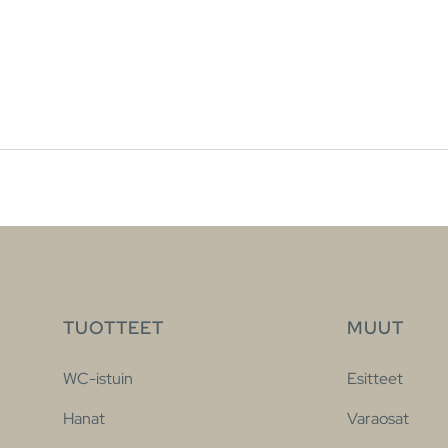
TUOTTEET
MUUT
WC-istuin
Esitteet
Hanat
Varaosat