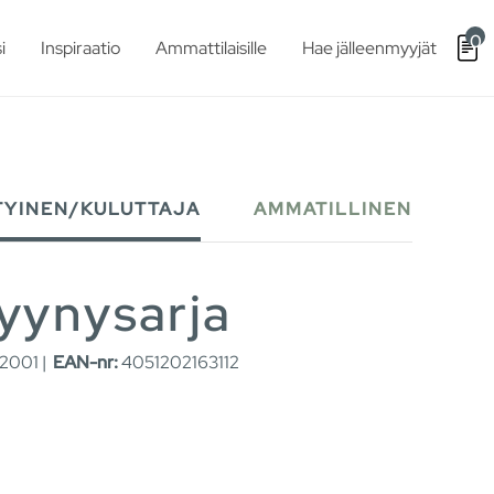
0
i
Inspiraatio
Ammattilaisille
Hae jälleenmyyjät
TYINEN/KULUTTAJA
AMMATILLINEN
yynysarja
2001 |
EAN-nr:
4051202163112