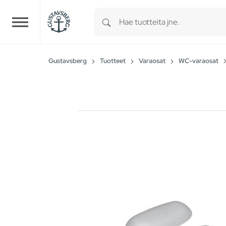
Type 1 or more characters for r
Skip to main content
Gustavsberg
Tuotteet
Varaosat
WC-varaosat