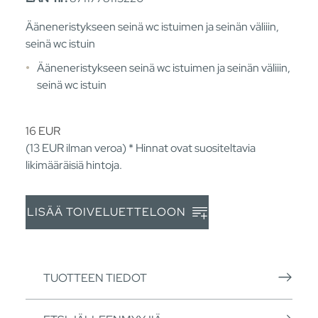
Ääneneristykseen seinä wc istuimen ja seinän väliiin,
seinä wc istuin
Ääneneristykseen seinä wc istuimen ja seinän väliiin,
seinä wc istuin
16
EUR
(13
EUR
ilman veroa) * Hinnat ovat suositeltavia
likimääräisiä hintoja.
LISÄÄ TOIVELUETTELOON
TUOTTEEN TIEDOT