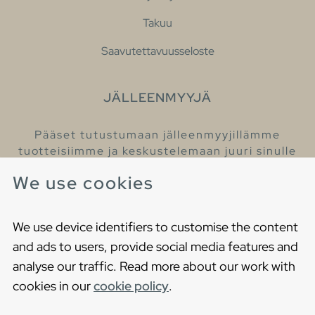
Takuu
Saavutettavuusseloste
JÄLLEENMYYJÄ
Pääset tutustumaan jälleenmyyjillämme
tuotteisiimme ja keskustelemaan juuri sinulle
sopivista kylpyhuonetuotteista
We use cookies
Löydä lähin jälleenmyyjäsi
We use device identifiers to customise the content
and ads to users, provide social media features and
analyse our traffic. Read more about our work with
cookies in our
cookie policy
.
Copyright © 2021 Gustavsberg. All Rights Reserved