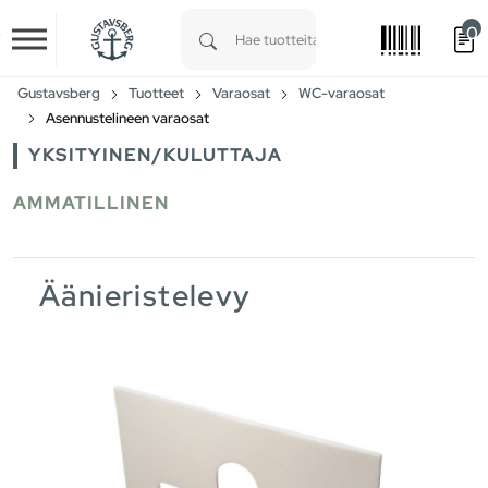
0
Skip to main content
Type 1 or more characters for results.
Gustavsberg
Tuotteet
Varaosat
WC-varaosat
Asennustelineen varaosat
YKSITYINEN/KULUTTAJA
AMMATILLINEN
Äänieristelevy