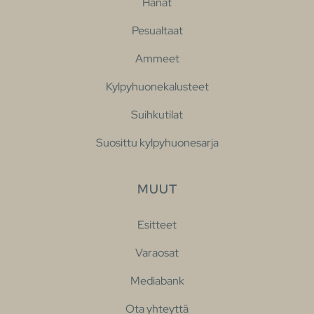
Hanat
Pesualtaat
Ammeet
Kylpyhuonekalusteet
Suihkutilat
Suosittu kylpyhuonesarja
MUUT
Esitteet
Varaosat
Mediabank
Ota yhteyttä