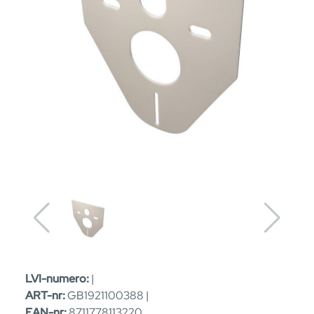
LVI-numero:
|
ART-nr:
GB1921100388 |
EAN-nr:
8711778113220