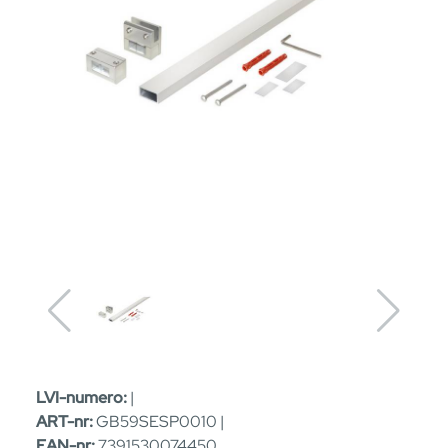
LVI-numero:
|
ART-nr:
GB59SESP0010 |
EAN-nr:
7391530074450