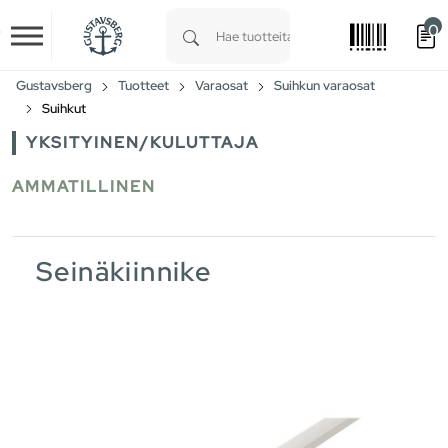
0
Skip to main content
Type 1 or more characters for results.
Gustavsberg
Tuotteet
Varaosat
Suihkun varaosat
Suihkut
YKSITYINEN/KULUTTAJA
AMMATILLINEN
Seinäkiinnike