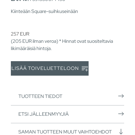
Kiinteään Square-suihkuseinään
257
EUR
(205
EUR
ilman veroa) * Hinnat ovat suositeltavia
likimääräisiä hintoja.
LISÄÄ TOIVELUETTELOON
TUOTTEEN TIEDOT
ETSI JÄLLEENMYYJIÄ
SAMAN TUOTTEEN MUUT VAIHTOEHDOT