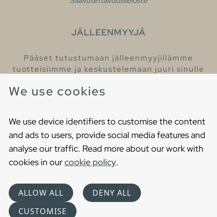
Saavutettavuusseloste
JÄLLEENMYYJÄ
Pääset tutustumaan jälleenmyyjillämme
tuotteisiimme ja keskustelemaan juuri sinulle
sopivista kylpyhuonetuotteista
We use cookies
Löydä lähin jälleenmyyjäsi
We use device identifiers to customise the content
and ads to users, provide social media features and
analyse our traffic. Read more about our work with
cookies in our
cookie policy
.
Copyright © 2021 Gustavsberg. All Rights Reserved
Cookies
Privacy statement
ALLOW ALL
DENY ALL
Choose language
CUSTOMISE