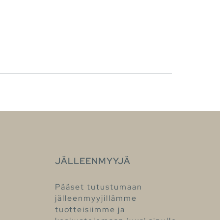
JÄLLEENMYYJÄ
Pääset tutustumaan
jälleenmyyjillämme
tuotteisiimme ja