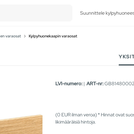
esults.
Suunnittele kylpyhuonees
jen varaosat
Kylpyhuonekaapin varaosat
YKSI
LVI-numero:
|
ART-nr:
GB81480002
(0
EUR
ilman veroa) * Hinnat ovat suos
likimääräisiä hintoja.