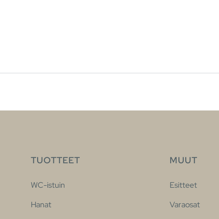
TUOTTEET
MUUT
WC-istuin
Esitteet
Hanat
Varaosat