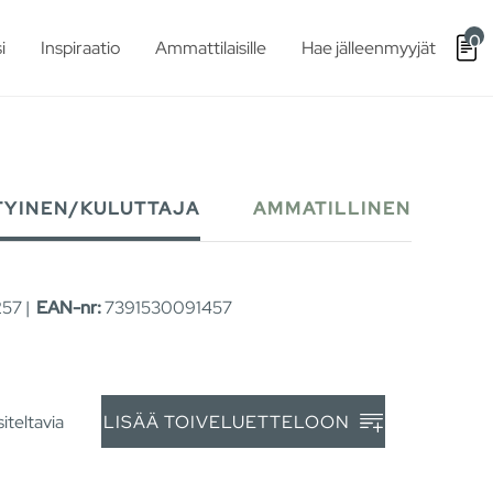
0
i
Inspiraatio
Ammattilaisille
Hae jälleenmyyjät
TYINEN/KULUTTAJA
AMMATILLINEN
57 |
EAN-nr:
7391530091457
iteltavia
LISÄÄ TOIVELUETTELOON