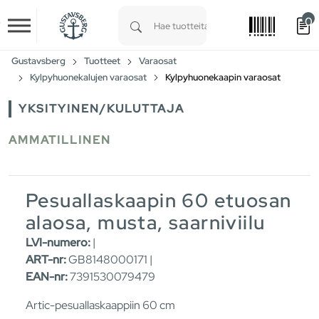
0
Skip to main content
Type 1 or more characters for results.
Gustavsberg
Tuotteet
Varaosat
Kylpyhuonekalujen varaosat
Kylpyhuonekaapin varaosat
YKSITYINEN/KULUTTAJA
AMMATILLINEN
Pesuallaskaapin 60 etuosan
alaosa, musta, saarniviilu
LVI-numero:
|
ART-nr:
GB8148000171 |
EAN-nr:
7391530079479
Artic-pesuallaskaappiin 60 cm