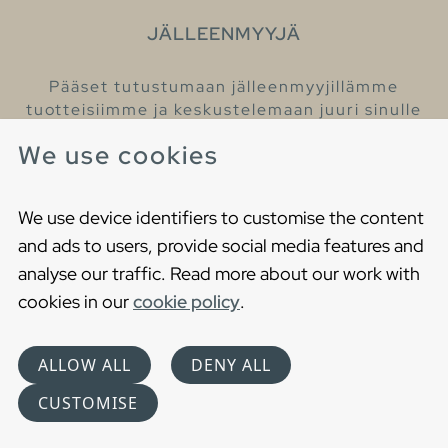
JÄLLEENMYYJÄ
Pääset tutustumaan jälleenmyyjillämme
tuotteisiimme ja keskustelemaan juuri sinulle
sopivista kylpyhuonetuotteista
We use cookies
Löydä lähin jälleenmyyjäsi
We use device identifiers to customise the content
and ads to users, provide social media features and
analyse our traffic. Read more about our work with
cookies in our
cookie policy
.
Copyright © 2021 Gustavsberg. All Rights Reserved
Cookies
Privacy statement
ALLOW ALL
DENY ALL
Choose language
CUSTOMISE