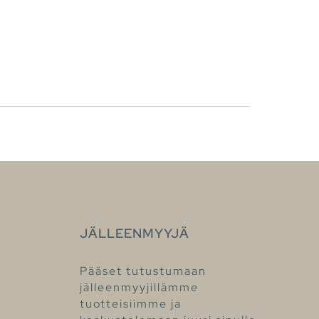
JÄLLEENMYYJÄ
Pääset tutustumaan
jälleenmyyjillämme
tuotteisiimme ja