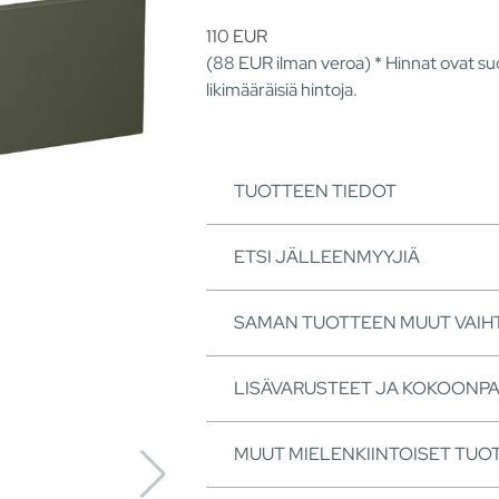
110
EUR
(88
EUR
ilman veroa) * Hinnat ovat suo
likimääräisiä hintoja.
TUOTTEEN TIEDOT
ETSI JÄLLEENMYYJIÄ
SAMAN TUOTTEEN MUUT VAI
LISÄVARUSTEET JA KOKOONP
MUUT MIELENKIINTOISET TUO