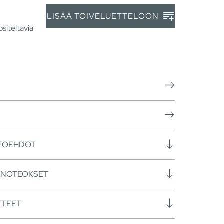
LISÄÄ TOIVELUETTELOON
siteltavia
HTOEHDOT
ANOTEOKSET
TTEET