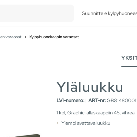
esults.
Suunnittele kylpyhuonees
jen varaosat
Kylpyhuonekaapin varaosat
YKSI
Yläluukku
LVI-numero:
|
ART-nr:
GB81480001
1 kpl, Graphic-allaskaappiin 45, vihreä
Ylempi avattava luukku