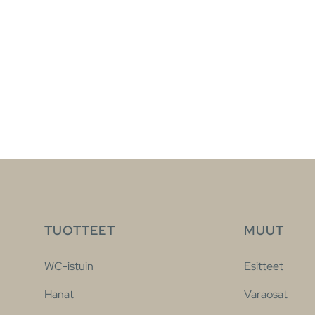
TUOTTEET
MUUT
WC-istuin
Esitteet
Hanat
Varaosat