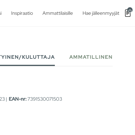
0
i
Inspiraatio
Ammattilaisille
Hae jälleenmyyjät
TYINEN/KULUTTAJA
AMMATILLINEN
23 |
EAN-nr:
7391530071503