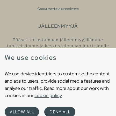
Saavutettavuusseloste
JÄLLEENMYYJÄ
Pääset tutustumaan jälleenmyyjillämme
tuotteisiimme ja keskustelemaan juuri sinulle
sopivista kylpyhuonetuotteista
We use cookies
Löydä lähin jälleenmyyjäsi
We use device identifiers to customise the content
and ads to users, provide social media features and
analyse our traffic. Read more about our work with
cookies in our
cookie policy
.
Copyright © 2021 Gustavsberg. All Rights Reserved
Cookies
Privacy statement
ALLOW ALL
DENY ALL