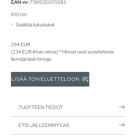
EAN-nr:
7391530070582
100 cm
Sisältää liukukiskot
294
EUR
(234
EUR
ilman veroa) * Hinnat ovat suositeltavia
likimääräisiä hintoja.
LISÄÄ TOIVELUETTELOON
TUOTTEEN TIEDOT
ETSI JÄLLEENMYYJIÄ