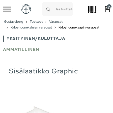
0
Skip to main content
Type 1 or more characters for results.
Gustavsberg
Tuotteet
Varaosat
Kylpyhuonekalujen varaosat
Kylpyhuonekaapin varaosat
YKSITYINEN/KULUTTAJA
AMMATILLINEN
Sisälaatikko Graphic