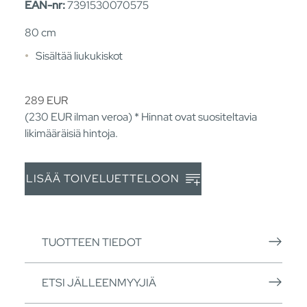
EAN-nr:
7391530070575
80 cm
Sisältää liukukiskot
289
EUR
(230
EUR
ilman veroa) * Hinnat ovat suositeltavia
likimääräisiä hintoja.
LISÄÄ TOIVELUETTELOON
TUOTTEEN TIEDOT
ETSI JÄLLEENMYYJIÄ