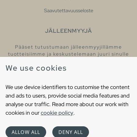
Saavutettavuusseloste
JÄLLEENMYYJÄ
Pääset tutustumaan jälleenmyyjillämme
tuotteisiimme ja keskustelemaan juuri sinulle
sopivista kylpyhuonetuotteista
We use cookies
Löydä lähin jälleenmyyjäsi
We use device identifiers to customise the content
and ads to users, provide social media features and
analyse our traffic. Read more about our work with
cookies in our
cookie policy
.
Copyright © 2021 Gustavsberg. All Rights Reserved
Cookies
Privacy statement
ALLOW ALL
DENY ALL