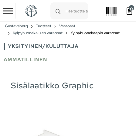
0
Skip to main content
Type 1 or more characters for results.
Gustavsberg
Tuotteet
Varaosat
Kylpyhuonekalujen varaosat
Kylpyhuonekaapin varaosat
YKSITYINEN/KULUTTAJA
AMMATILLINEN
Sisälaatikko Graphic