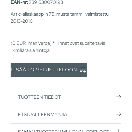
EAN-nr:
7391530070193
Artic-allaskaappiin 75, musta tammi, valmistettu
2013-2016
(0
EUR
ilman veroa) * Hinnat ovat suositeltavia
likimääräisiä hintoja.
LISÄÄ TOIVELUETTELOON
TUOTTEEN TIEDOT
ETSI JÄLLEENMYYJIÄ
SAMAN TUOTTEEN MUUT VAIHTOEHDOT