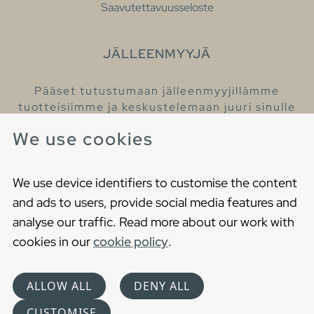
Saavutettavuusseloste
JÄLLEENMYYJÄ
Pääset tutustumaan jälleenmyyjillämme
tuotteisiimme ja keskustelemaan juuri sinulle
sopivista kylpyhuonetuotteista
We use cookies
Löydä lähin jälleenmyyjäsi
We use device identifiers to customise the content
and ads to users, provide social media features and
analyse our traffic. Read more about our work with
cookies in our
cookie policy
.
Copyright © 2021 Gustavsberg. All Rights Reserved
Cookies
Privacy statement
ALLOW ALL
DENY ALL
Choose language
CUSTOMISE