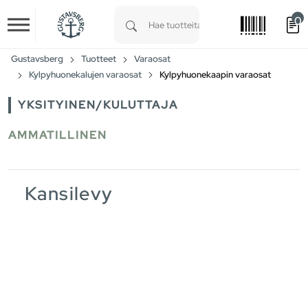
0
Skip to main content
Type 1 or more characters for results.
Gustavsberg
Tuotteet
Varaosat
Kylpyhuonekalujen varaosat
Kylpyhuonekaapin varaosat
YKSITYINEN/KULUTTAJA
AMMATILLINEN
Kansilevy