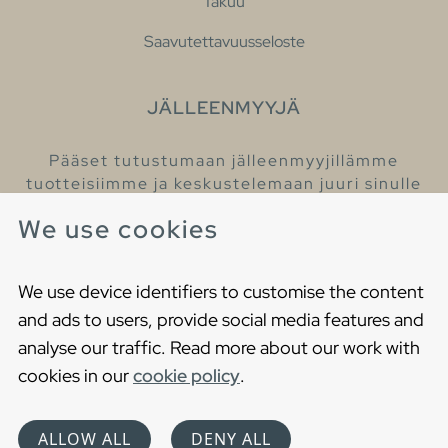
Takuu
Saavutettavuusseloste
JÄLLEENMYYJÄ
Pääset tutustumaan jälleenmyyjillämme
tuotteisiimme ja keskustelemaan juuri sinulle
sopivista kylpyhuonetuotteista
We use cookies
Löydä lähin jälleenmyyjäsi
We use device identifiers to customise the content
and ads to users, provide social media features and
analyse our traffic. Read more about our work with
cookies in our
cookie policy
.
Copyright © 2021 Gustavsberg. All Rights Reserved
Cookies
Privacy statement
ALLOW ALL
DENY ALL