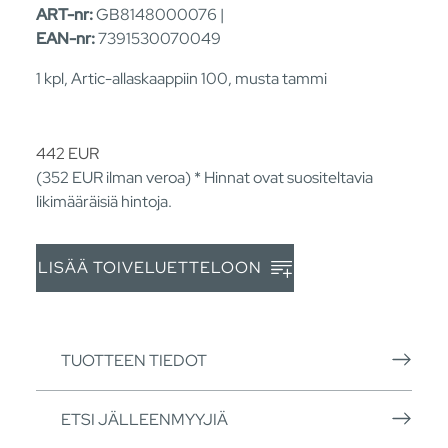
ART-nr:
GB8148000076 |
EAN-nr:
7391530070049
1 kpl, Artic-allaskaappiin 100, musta tammi
442
EUR
(352
EUR
ilman veroa) * Hinnat ovat suositeltavia
likimääräisiä hintoja.
LISÄÄ TOIVELUETTELOON
TUOTTEEN TIEDOT
ETSI JÄLLEENMYYJIÄ