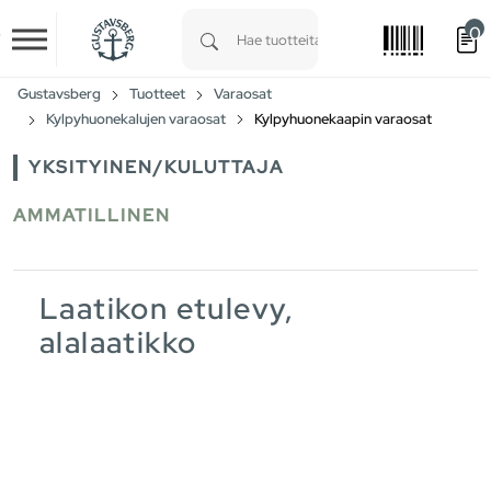
0
Skip to main content
Type 1 or more characters for results.
Gustavsberg
Tuotteet
Varaosat
Kylpyhuonekalujen varaosat
Kylpyhuonekaapin varaosat
YKSITYINEN/KULUTTAJA
AMMATILLINEN
Laatikon etulevy,
alalaatikko