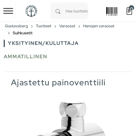
0
Skip to main content
Type 1 or more characters for results.
Gustavsberg
Tuotteet
Varaosat
Hanojen varaosat
Suihkusetit
YKSITYINEN/KULUTTAJA
AMMATILLINEN
Ajastettu painoventtiili