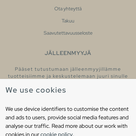
Ota yhteyttä
Takuu
Saavutettavuusseloste
JÄLLEENMYYJÄ
Pääset tutustumaan jälleenmyyjillämme
tuotteisiimme ja keskustelemaan juuri sinulle
sopivista kylpyhuonetuotteista
We use cookies
Löydä lähin jälleenmyyjäsi
We use device identifiers to customise the content
and ads to users, provide social media features and
analyse our traffic. Read more about our work with
cookies in our
cookie policy
.