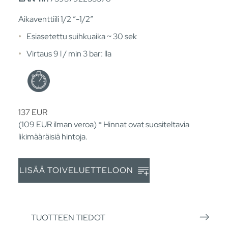
Aikaventtiili 1/2 ”-1/2”
Esiasetettu suihkuaika ~ 30 sek
Virtaus 9 l / min 3 bar: lla
137
EUR
(109
EUR
ilman veroa) * Hinnat ovat suositeltavia
likimääräisiä hintoja.
LISÄÄ TOIVELUETTELOON
TUOTTEEN TIEDOT