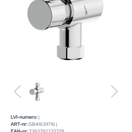
LVI-numero:
|
ART-nr:
GB41639716 |
EAN-nr:
7393792233378