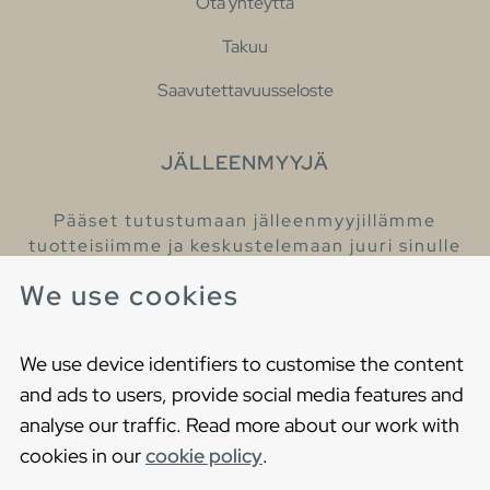
Ota yhteyttä
Takuu
Saavutettavuusseloste
JÄLLEENMYYJÄ
Pääset tutustumaan jälleenmyyjillämme
tuotteisiimme ja keskustelemaan juuri sinulle
sopivista kylpyhuonetuotteista
We use cookies
Löydä lähin jälleenmyyjäsi
We use device identifiers to customise the content
and ads to users, provide social media features and
analyse our traffic. Read more about our work with
cookies in our
cookie policy
.
Copyright © 2021 Gustavsberg. All Rights Reserved