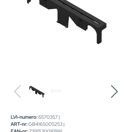
LVI-numero:
6570357 |
ART-nr:
GB4165005253 |
EAN-nr:
7391530081991