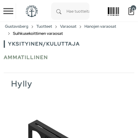
0
Skip to main content
Type 1 or more characters for results.
Gustavsberg
Tuotteet
Varaosat
Hanojen varaosat
Suihkusekoittimen varaosat
YKSITYINEN/KULUTTAJA
AMMATILLINEN
Hylly