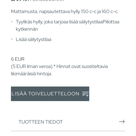
Mattamusta, napsautettava hylly 150 c-c ja 160 c-c.
Tyylikäs hylly, joka tarjoaa lisää säilytystilaaPiilottaa
kytkennän
Lisää säilytystilaa
6
EUR
(5
EUR
ilman veroa) * Hinnat ovat suositeltavia
likimääräisiä hintoja.
LISÄÄ TOIVELUETTELOON
TUOTTEEN TIEDOT