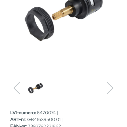
LVI-numero:
6470074 |
ART-nr:
GB41639500 01 |
EAN-nr:
7393792231862