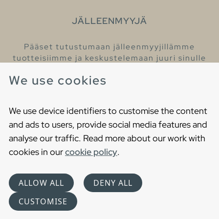
JÄLLEENMYYJÄ
Pääset tutustumaan jälleenmyyjillämme
tuotteisiimme ja keskustelemaan juuri sinulle
sopivista kylpyhuonetuotteista
We use cookies
Löydä lähin jälleenmyyjäsi
We use device identifiers to customise the content
and ads to users, provide social media features and
analyse our traffic. Read more about our work with
cookies in our
cookie policy
.
Copyright © 2021 Gustavsberg. All Rights Reserved
Cookies
Privacy statement
ALLOW ALL
DENY ALL
Choose language
CUSTOMISE