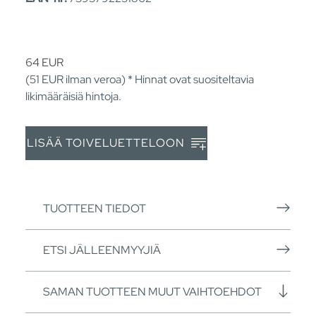
64
EUR
(51
EUR
ilman veroa) * Hinnat ovat suositeltavia
likimääräisiä hintoja.
LISÄÄ TOIVELUETTELOON
TUOTTEEN TIEDOT
ETSI JÄLLEENMYYJIÄ
SAMAN TUOTTEEN MUUT VAIHTOEHDOT