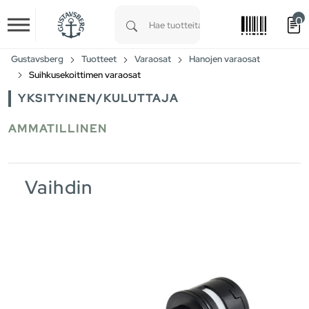
0
Skip to main content
Type 1 or more characters for results.
Gustavsberg
Tuotteet
Varaosat
Hanojen varaosat
Suihkusekoittimen varaosat
YKSITYINEN/KULUTTAJA
AMMATILLINEN
Vaihdin