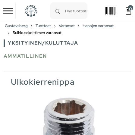
0
Skip to main content
Type 1 or more characters for results.
Gustavsberg
Tuotteet
Varaosat
Hanojen varaosat
Suihkusekoittimen varaosat
YKSITYINEN/KULUTTAJA
AMMATILLINEN
Ulkokierrenippa