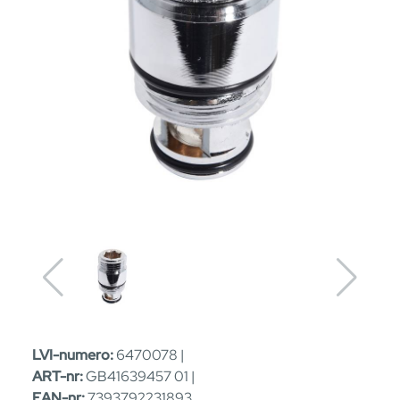
LVI-numero:
6470078 |
ART-nr:
GB41639457 01 |
EAN-nr:
7393792231893