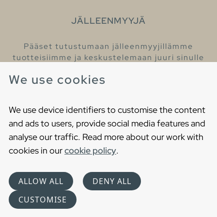
JÄLLEENMYYJÄ
Pääset tutustumaan jälleenmyyjillämme
tuotteisiimme ja keskustelemaan juuri sinulle
sopivista kylpyhuonetuotteista
We use cookies
Löydä lähin jälleenmyyjäsi
We use device identifiers to customise the content
and ads to users, provide social media features and
analyse our traffic. Read more about our work with
cookies in our
cookie policy
.
Copyright © 2021 Gustavsberg. All Rights Reserved
Cookies
Privacy statement
ALLOW ALL
DENY ALL
Choose language
CUSTOMISE