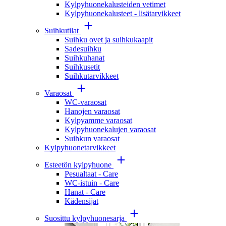
Kylpyhuonekalusteiden vetimet
Kylpyhuonekalusteet - lisätarvikkeet
Suihkutilat
Suihku ovet ja suihkukaapit
Sadesuihku
Suihkuhanat
Suihkusetit
Suihkutarvikkeet
Varaosat
WC-varaosat
Hanojen varaosat
Kylpyamme varaosat
Kylpyhuonekalujen varaosat
Suihkun varaosat
Kylpyhuonetarvikkeet
Esteetön kylpyhuone
Pesualtaat - Care
WC-istuin - Care
Hanat - Care
Kädensijat
Suosittu kylpyhuonesarja