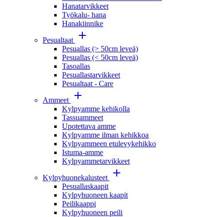
Hanatarvikkeet
Työkalu- hana
Hanakiinnike
Pesualtaat
Pesuallas (> 50cm leveä)
Pesuallas (< 50cm leveä)
Tasoallas
Pesuallastarvikkeet
Pesualtaat - Care
Ammeet
Kylpyamme kehikolla
Tassuammeet
Upotettava amme
Kylpyamme ilman kehikkoa
Kylpyammeen etulevykehikko
Istuma-amme
Kylpyammetarvikkeet
Kylpyhuonekalusteet
Pesuallaskaapit
Kylpyhuoneen kaapit
Peilikaappi
Kylpyhuoneen peili