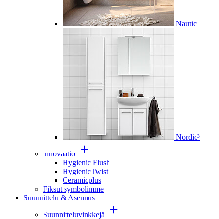
Nautic
Nordic³
innovaatio
Hygienic Flush
HygienicTwist
Ceramicplus
Fiksut symbolimme
Suunnittelu & Asennus
Suunnitteluvinkkejä