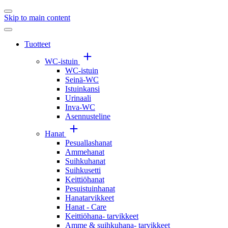
Skip to main content
Tuotteet
WC-istuin
WC-istuin
Seinä-WC
Istuinkansi
Urinaali
Inva-WC
Asennusteline
Hanat
Pesuallashanat
Ammehanat
Suihkuhanat
Suihkusetti
Keittiöhanat
Pesuistuinhanat
Hanatarvikkeet
Hanat - Care
Keittiöhana- tarvikkeet
Amme & suihkuhana- tarvikkeet