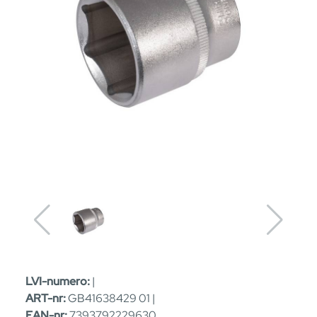
LVI-numero:
|
ART-nr:
GB41638429 01 |
EAN-nr:
7393792229630