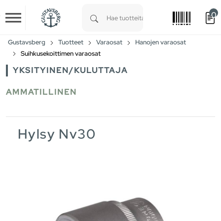
0
Skip to main content
Type 1 or more characters for results.
Gustavsberg
Tuotteet
Varaosat
Hanojen varaosat
Suihkusekoittimen varaosat
YKSITYINEN/KULUTTAJA
AMMATILLINEN
Hylsy Nv30