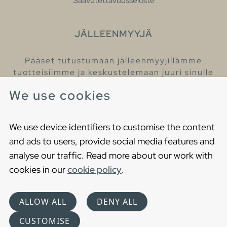
Saavutettavuusseloste
JÄLLEENMYYJÄ
Pääset tutustumaan jälleenmyyjillämme
tuotteisiimme ja keskustelemaan juuri sinulle
sopivista kylpyhuonetuotteista
We use cookies
Löydä lähin jälleenmyyjäsi
We use device identifiers to customise the content
and ads to users, provide social media features and
analyse our traffic. Read more about our work with
cookies in our
cookie policy
.
Copyright © 2021 Gustavsberg. All Rights Reserved
Cookies
Privacy statement
ALLOW ALL
DENY ALL
Choose language
CUSTOMISE