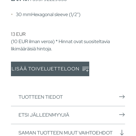
30 mmHexagonal sleeve (1/2")
13
EUR
(10
EUR
ilman veroa) * Hinnat ovat suositeltavia
likimääräisiä hintoja.
LISÄÄ TOIVELUETTELOON
TUOTTEEN TIEDOT
ETSI JÄLLEENMYYJIÄ
SAMAN TUOTTEEN MUUT VAIHTOEHDOT