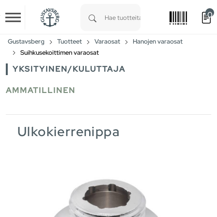
0
Skip to main content
Type 1 or more characters for results.
Gustavsberg
Tuotteet
Varaosat
Hanojen varaosat
Suihkusekoittimen varaosat
YKSITYINEN/KULUTTAJA
AMMATILLINEN
Ulkokierrenippa