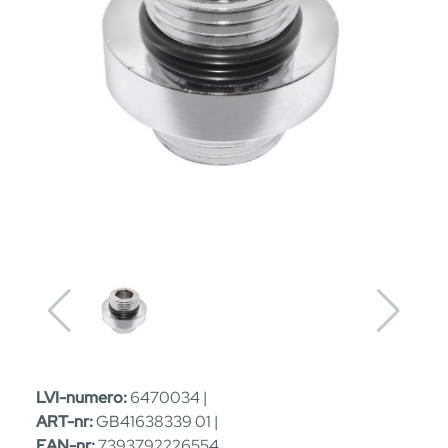
LVI-numero:
6470034 |
ART-nr:
GB41638339 01 |
EAN-nr:
7393792226554