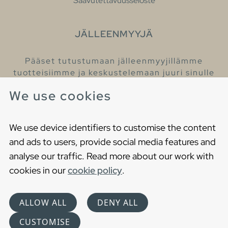
Saavutettavuusseloste
JÄLLEENMYYJÄ
Pääset tutustumaan jälleenmyyjillämme
tuotteisiimme ja keskustelemaan juuri sinulle
sopivista kylpyhuonetuotteista
We use cookies
Löydä lähin jälleenmyyjäsi
We use device identifiers to customise the content
and ads to users, provide social media features and
analyse our traffic. Read more about our work with
cookies in our
cookie policy
.
Copyright © 2021 Gustavsberg. All Rights Reserved
Cookies
Privacy statement
ALLOW ALL
DENY ALL
Choose language
CUSTOMISE