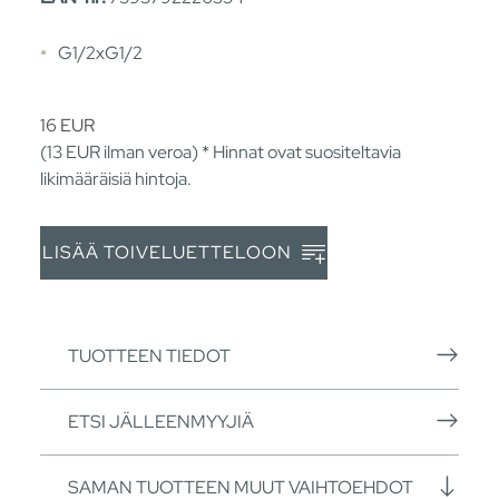
G1/2xG1/2
16
EUR
(13
EUR
ilman veroa) * Hinnat ovat suositeltavia
likimääräisiä hintoja.
LISÄÄ TOIVELUETTELOON
TUOTTEEN TIEDOT
ETSI JÄLLEENMYYJIÄ
SAMAN TUOTTEEN MUUT VAIHTOEHDOT