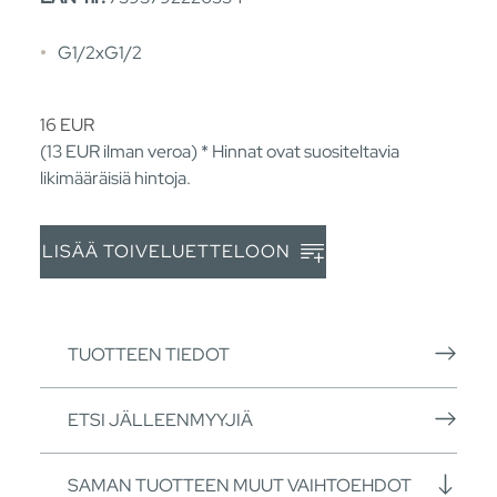
G1/2xG1/2
16
EUR
(13
EUR
ilman veroa) * Hinnat ovat suositeltavia
likimääräisiä hintoja.
LISÄÄ TOIVELUETTELOON
TUOTTEEN TIEDOT
ETSI JÄLLEENMYYJIÄ
SAMAN TUOTTEEN MUUT VAIHTOEHDOT