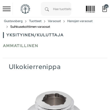
0
Skip to main content
Type 1 or more characters for results.
Gustavsberg
Tuotteet
Varaosat
Hanojen varaosat
Suihkusekoittimen varaosat
YKSITYINEN/KULUTTAJA
AMMATILLINEN
Ulkokierrenippa