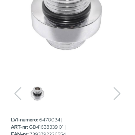
LVI-numero:
6470034 |
ART-nr:
GB41638339 01 |
EAN-nr:
7393792226554