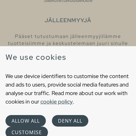
Saavutettavuusseloste
JÄLLEENMYYJÄ
Pääset tutustumaan jälleenmyyjillämme
tuotteisiimme ja keskustelemaan juuri sinulle
sopivista kylpyhuonetuotteista
We use cookies
Löydä lähin jälleenmyyjäsi
We use device identifiers to customise the content
and ads to users, provide social media features and
analyse our traffic. Read more about our work with
cookies in our
cookie policy
.
Copyright © 2021 Gustavsberg. All Rights Reserved
Cookies
Privacy statement
ALLOW ALL
DENY ALL
Choose language
CUSTOMISE