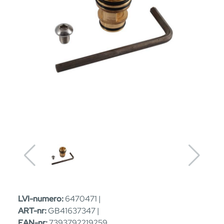
LVI-numero:
6470471 |
ART-nr:
GB41637347 |
EAN-nr:
7393792219259