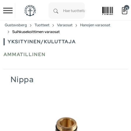
0
Skip to main content
Type 1 or more characters for results.
Gustavsberg
Tuotteet
Varaosat
Hanojen varaosat
Suihkusekoittimen varaosat
YKSITYINEN/KULUTTAJA
AMMATILLINEN
Nippa