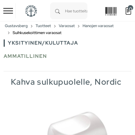
0
Skip to main content
Type 1 or more characters for results.
Gustavsberg
Tuotteet
Varaosat
Hanojen varaosat
Suihkusekoittimen varaosat
YKSITYINEN/KULUTTAJA
AMMATILLINEN
Kahva sulkupuolelle, Nordic