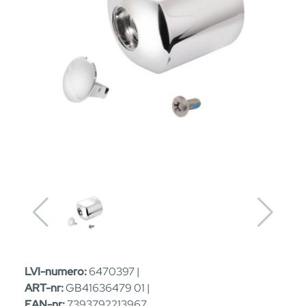
LVI-numero:
6470397 |
ART-nr:
GB41636479 01 |
EAN-nr:
7393792213967