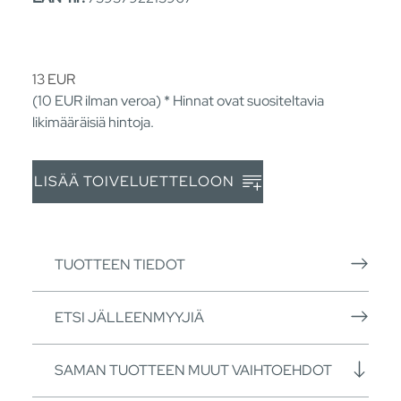
13
EUR
(10
EUR
ilman veroa) * Hinnat ovat suositeltavia
likimääräisiä hintoja.
LISÄÄ TOIVELUETTELOON
TUOTTEEN TIEDOT
ETSI JÄLLEENMYYJIÄ
SAMAN TUOTTEEN MUUT VAIHTOEHDOT