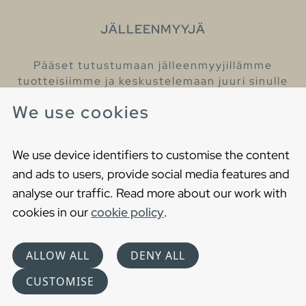
JÄLLEENMYYJÄ
Pääset tutustumaan jälleenmyyjillämme
tuotteisiimme ja keskustelemaan juuri sinulle
sopivista kylpyhuonetuotteista
We use cookies
Löydä lähin jälleenmyyjäsi
We use device identifiers to customise the content
and ads to users, provide social media features and
analyse our traffic. Read more about our work with
cookies in our
cookie policy
.
Copyright © 2021 Gustavsberg. All Rights Reserved
Cookies
Privacy statement
ALLOW ALL
DENY ALL
Choose language
CUSTOMISE