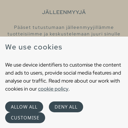
JÄLLEENMYYJÄ
Pääset tutustumaan jälleenmyyjillämme
tuotteisiimme ja keskustelemaan juuri sinulle
sopivista kylpyhuonetuotteista
We use cookies
Löydä lähin jälleenmyyjäsi
We use device identifiers to customise the content
and ads to users, provide social media features and
analyse our traffic. Read more about our work with
cookies in our
cookie policy
.
Copyright © 2021 Gustavsberg. All Rights Reserved
Cookies
Privacy statement
ALLOW ALL
DENY ALL
Choose language
CUSTOMISE