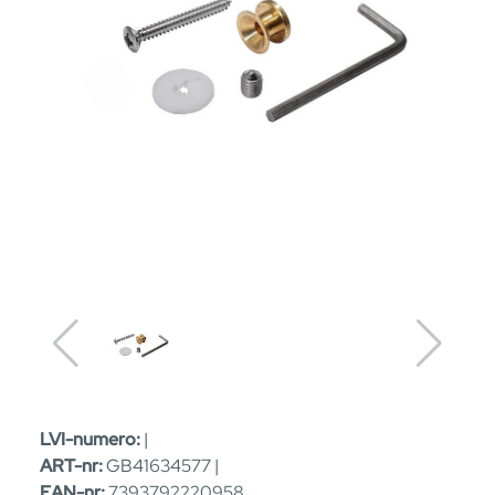
LVI-numero:
|
ART-nr:
GB41634577 |
EAN-nr:
7393792220958