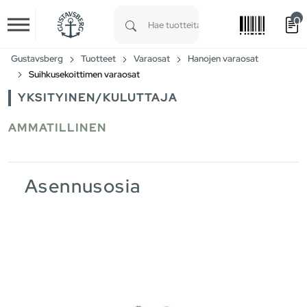
0
Skip to main content
Type 1 or more characters for results.
Gustavsberg
Tuotteet
Varaosat
Hanojen varaosat
Suihkusekoittimen varaosat
YKSITYINEN/KULUTTAJA
AMMATILLINEN
Asennusosia