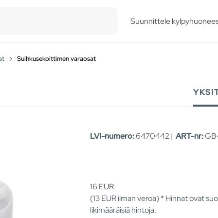
esults.
Suunnittele kylpyhuonees
at
Suihkusekoittimen varaosat
YKSI
LVI-numero:
6470442 |
ART-nr:
GB4
16
EUR
(13
EUR
ilman veroa) * Hinnat ovat suo
likimääräisiä hintoja.