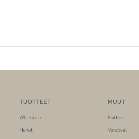
TUOTTEET
MUUT
WC-istuin
Esitteet
Hanat
Varaosat