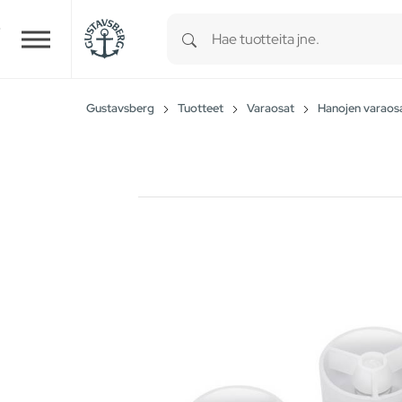
Type 1 or more characters for r
Skip to main content
Gustavsberg
Tuotteet
Varaosat
Hanojen varaos