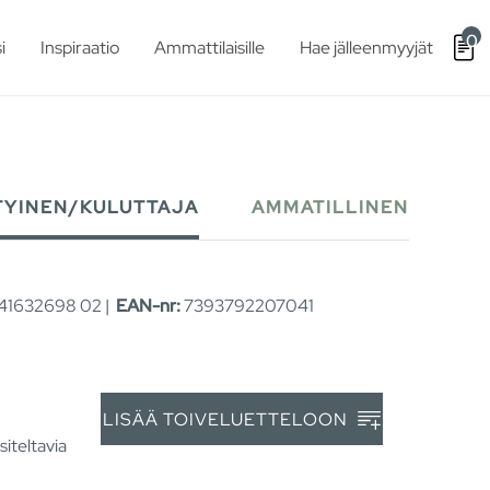
0
i
Inspiraatio
Ammattilaisille
Hae jälleenmyyjät
TYINEN/KULUTTAJA
AMMATILLINEN
1632698 02 |
EAN-nr:
7393792207041
LISÄÄ TOIVELUETTELOON
siteltavia