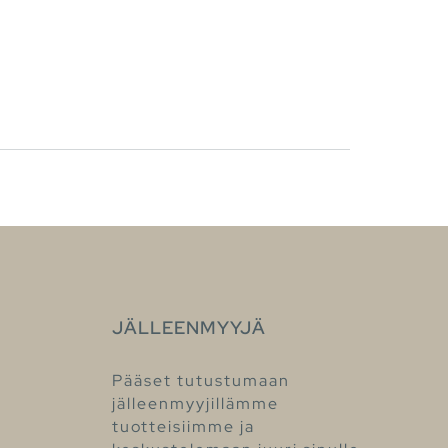
JÄLLEENMYYJÄ
Pääset tutustumaan
jälleenmyyjillämme
tuotteisiimme ja