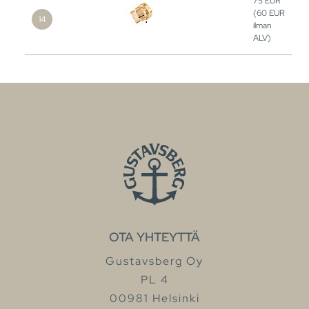
75
EUR
(60
EUR
ilman
ALV)
OTA YHTEYTTÄ
Gustavsberg Oy
PL 4
00981 Helsinki