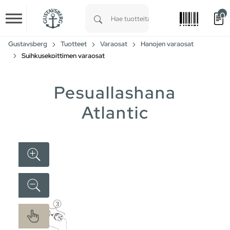
0
Skip to main content
Type 1 or more characters for results.
Gustavsberg
Tuotteet
Varaosat
Hanojen varaosat
Suihkusekoittimen varaosat
Pesuallashana
Atlantic