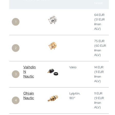
hinnat
64
EUR
(51
EUR
ilman
ALV)
75
EUR
(60
EUR
ilman
ALV)
Vaihdin
Vakio
14
EUR
N
(11
EUR
Nautic
ilman
ALV)
Ohjain
Lyijytön,
11
EUR
Nautic
180°
(9
EUR
ilman
ALV)