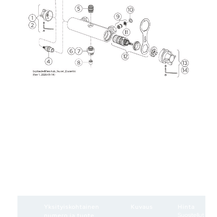
Yksityiskohtainen
Kuvaus
Hinta
Suositellut
numero ja tuote