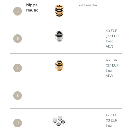
Nippa
Suihkusettiin
Nautic
40
EUR
(32
EUR
ilman
ALV)
46
EUR
(37
EUR
ilman
ALV)
16
EUR
(13
EUR
ilman