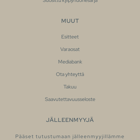
Suosittu kylpyhuonesarja
MUUT
Esitteet
Varaosat
Mediabank
Ota yhteyttä
Takuu
Saavutettavuusseloste
JÄLLEENMYYJÄ
Pääset tutustumaan jälleenmyyjillämme