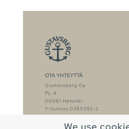
OTA YHTEYTTÄ
Gustavsberg Oy
PL 4
00981 Helsinki
Y-tunnus 0369392-2
Puh. +358 9 329 18828
We use cooki