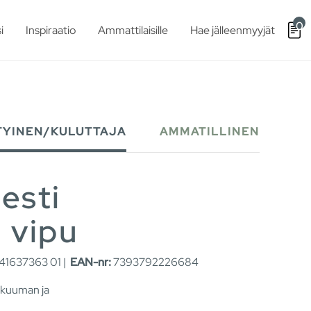
0
i
Inspiraatio
Ammattilaisille
Hae jälleenmyyjät
TYINEN/KULUTTAJA
AMMATILLINEN
esti
 vipu
1637363 01 |
EAN-nr:
7393792226684
n kuuman ja