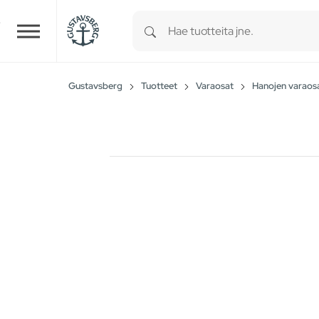
Type 1 or more characters for r
Skip to main content
Gustavsberg
Tuotteet
Varaosat
Hanojen varaos