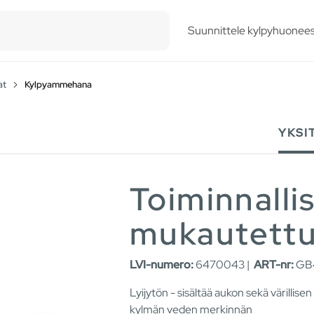
esults.
Suunnittele kylpyhuonees
at
Kylpyammehana
YKSI
Toiminnallis
mukautettu
LVI-numero:
6470043 |
ART-nr:
GB4
Lyijytön - sisältää aukon sekä värillise
kylmän veden merkinnän