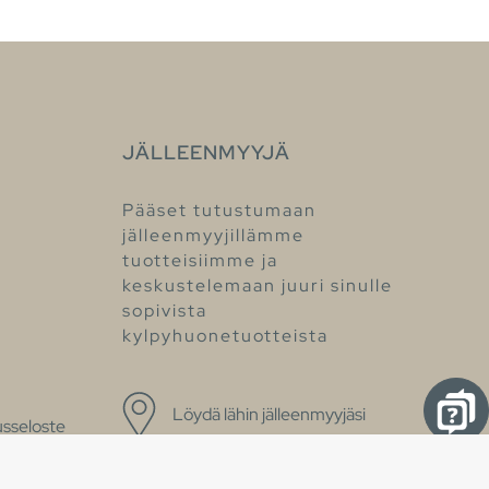
JÄLLEENMYYJÄ
Pääset tutustumaan
jälleenmyyjillämme
tuotteisiimme ja
keskustelemaan juuri sinulle
sopivista
kylpyhuonetuotteista
Löydä lähin jälleenmyyjäsi
sseloste