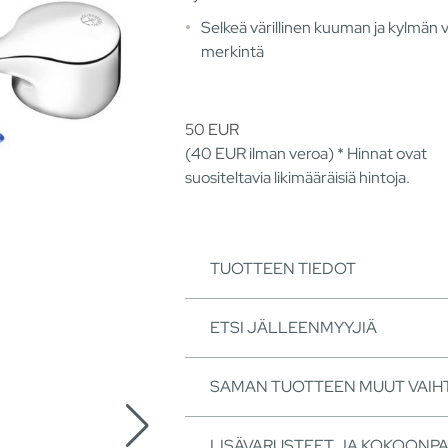
Selkeä värillinen kuuman ja kylmän
merkintä
50
EUR
(40
EUR
ilman veroa) * Hinnat ovat
suositeltavia likimääräisiä hintoja.
TUOTTEEN TIEDOT
ETSI JÄLLEENMYYJIÄ
SAMAN TUOTTEEN MUUT VAI
LISÄVARUSTEET JA KOKOONP