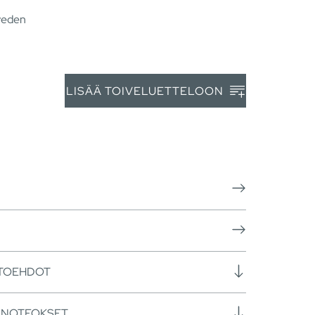
 veden
LISÄÄ TOIVELUETTELOON
HTOEHDOT
ANOTEOKSET