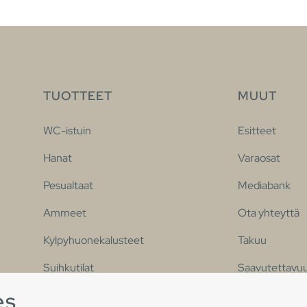
TUOTTEET
MUUT
WC-istuin
Esitteet
Hanat
Varaosat
Pesualtaat
Mediabank
Ammeet
Ota yhteyttä
Kylpyhuonekalusteet
Takuu
Suihkutilat
Saavutettavuu
es
Suosittu kylpyhuonesarja