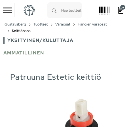
0
Skip to main content
Type 1 or more characters for results.
Gustavsberg
Tuotteet
Varaosat
Hanojen varaosat
Keittiöhana
YKSITYINEN/KULUTTAJA
AMMATILLINEN
Patruuna Estetic keittiö