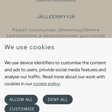
Saavutettavuusseloste
JÄLLEENMYYJÄ
Pääset tutustumaan jälleenmyyjillämme
tuotteisiimme ja keskustelemaan juuri sinulle
sopivista kylpyhuonetuotteista
We use cookies
Löydä lähin jälleenmyyjäsi
We use device identifiers to customise the content
and ads to users, provide social media features and
analyse our traffic. Read more about our work with
cookies in our
cookie policy
.
Copyright © 2021 Gustavsberg. All Rights Reserved
Cookies
Privacy statement
ALLOW ALL
DENY ALL
Choose language
CUSTOMISE