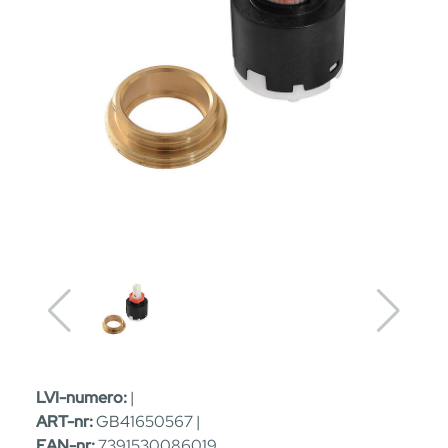
LVI-numero:
|
ART-nr:
GB41650567 |
EAN-nr:
7391530086019