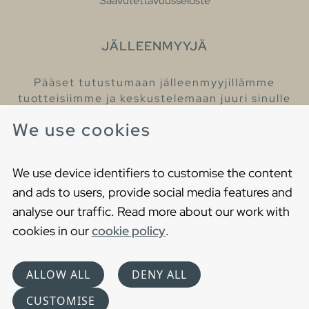
Saavutettavuusseloste
JÄLLEENMYYJÄ
Pääset tutustumaan jälleenmyyjillämme
tuotteisiimme ja keskustelemaan juuri sinulle
sopivista kylpyhuonetuotteista
We use cookies
Löydä lähin jälleenmyyjäsi
We use device identifiers to customise the content
and ads to users, provide social media features and
analyse our traffic. Read more about our work with
cookies in our
cookie policy
.
Copyright © 2021 Gustavsberg. All Rights Reserved
Cookies
Privacy statement
ALLOW ALL
DENY ALL
Choose language
CUSTOMISE