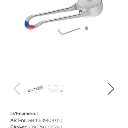
LVI-numero:
|
ART-nr:
GB41639801 01 |
EAN-nr:
7393792235792