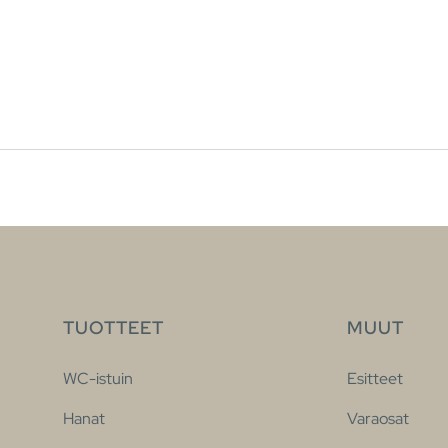
TUOTTEET
MUUT
WC-istuin
Esitteet
Hanat
Varaosat