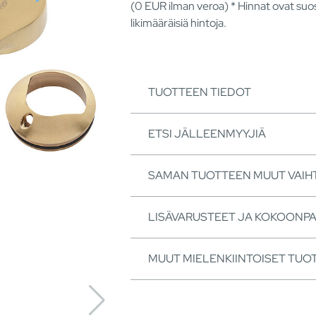
(0
EUR
ilman veroa) * Hinnat ovat suos
likimääräisiä hintoja.
TUOTTEEN TIEDOT
ETSI JÄLLEENMYYJIÄ
SAMAN TUOTTEEN MUUT VAI
LISÄVARUSTEET JA KOKOONP
MUUT MIELENKIINTOISET TUO