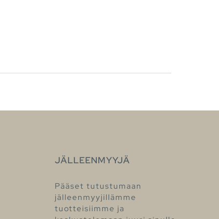
JÄLLEENMYYJÄ
Pääset tutustumaan
jälleenmyyjillämme
tuotteisiimme ja