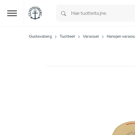
Type 1 or more characters for r
Skip to main content
Gustavsberg
Tuotteet
Varaosat
Hanojen varaos