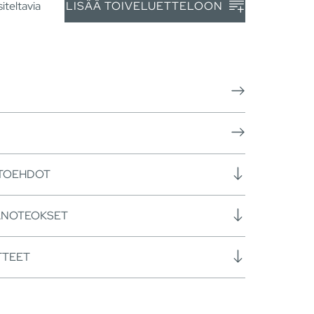
iteltavia
LISÄÄ TOIVELUETTELOON
HTOEHDOT
ANOTEOKSET
TTEET