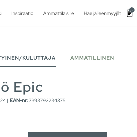
0
i
Inspiraatio
Ammattilaisille
Hae jälleenmyyjät
TYINEN/KULUTTAJA
AMMATILLINEN
iö Epic
24 |
EAN-nr:
7393792234375