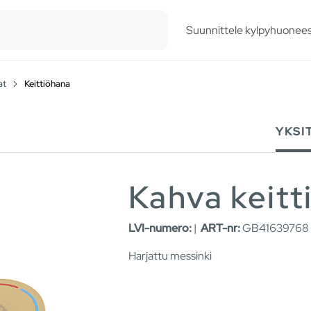
esults.
Suunnittele kylpyhuonees
at
Keittiöhana
YKSI
Kahva keitt
LVI-numero:
|
ART-nr:
GB41639768 
Harjattu messinki