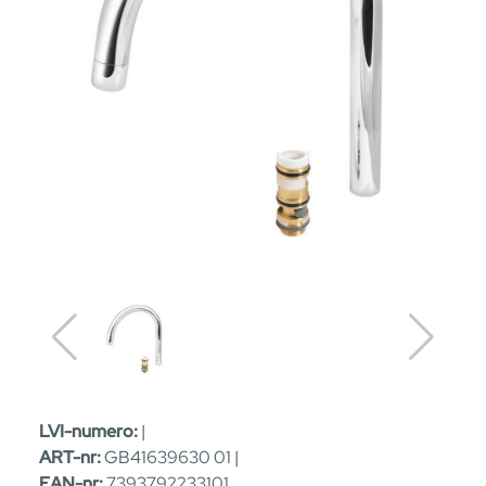
LVI-numero:
|
ART-nr:
GB41639630 01 |
EAN-nr:
7393792233101