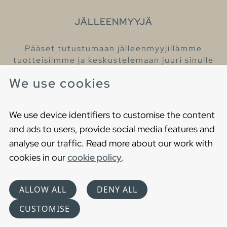
JÄLLEENMYYJÄ
Pääset tutustumaan jälleenmyyjillämme
tuotteisiimme ja keskustelemaan juuri sinulle
sopivista kylpyhuonetuotteista
We use cookies
Löydä lähin jälleenmyyjäsi
We use device identifiers to customise the content
and ads to users, provide social media features and
analyse our traffic. Read more about our work with
cookies in our
cookie policy
.
Copyright © 2021 Gustavsberg. All Rights Reserved
Cookies
Privacy statement
ALLOW ALL
DENY ALL
Choose language
CUSTOMISE