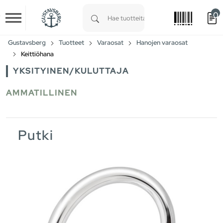
0
Skip to main content
Type 1 or more characters for results.
Gustavsberg
Tuotteet
Varaosat
Hanojen varaosat
Keittiöhana
YKSITYINEN/KULUTTAJA
AMMATILLINEN
Putki