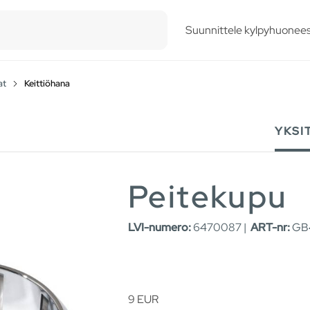
esults.
Suunnittele kylpyhuonees
at
Keittiöhana
YKSI
Peitekupu
LVI-numero:
6470087 |
ART-nr:
GB4
9
EUR