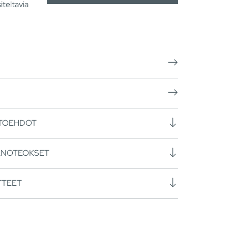
iteltavia
HTOEHDOT
ANOTEOKSET
TTEET