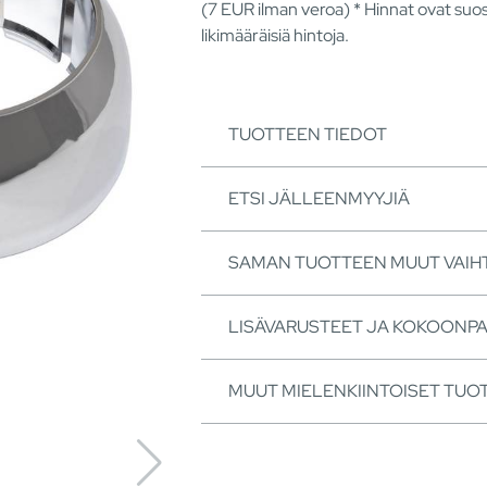
(7
EUR
ilman veroa) * Hinnat ovat suos
likimääräisiä hintoja.
TUOTTEEN TIEDOT
ETSI JÄLLEENMYYJIÄ
SAMAN TUOTTEEN MUUT VAI
LISÄVARUSTEET JA KOKOONP
MUUT MIELENKIINTOISET TUO