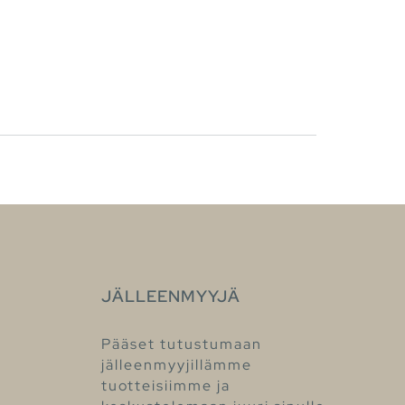
JÄLLEENMYYJÄ
Pääset tutustumaan
jälleenmyyjillämme
tuotteisiimme ja