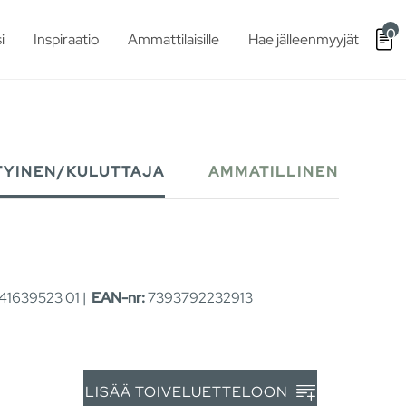
0
i
Inspiraatio
Ammattilaisille
Hae jälleenmyyjät
TYINEN/KULUTTAJA
AMMATILLINEN
1639523 01 |
EAN-nr:
7393792232913
LISÄÄ TOIVELUETTELOON