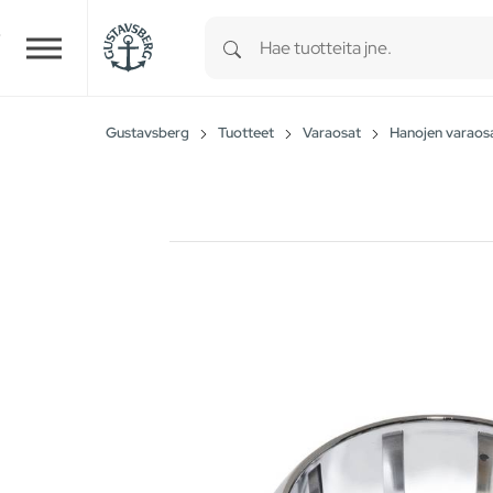
Type 1 or more characters for r
Skip to main content
Gustavsberg
Tuotteet
Varaosat
Hanojen varaos