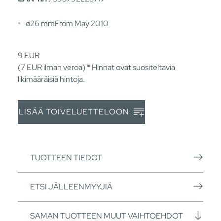
ø26 mmFrom May 2010
9
EUR
(7
EUR
ilman veroa) * Hinnat ovat suositeltavia
likimääräisiä hintoja.
LISÄÄ TOIVELUETTELOON
TUOTTEEN TIEDOT
ETSI JÄLLEENMYYJIÄ
SAMAN TUOTTEEN MUUT VAIHTOEHDOT