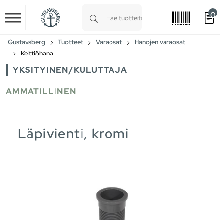
0
Skip to main content
Type 1 or more characters for results.
Gustavsberg
Tuotteet
Varaosat
Hanojen varaosat
Keittiöhana
YKSITYINEN/KULUTTAJA
AMMATILLINEN
Läpivienti, kromi