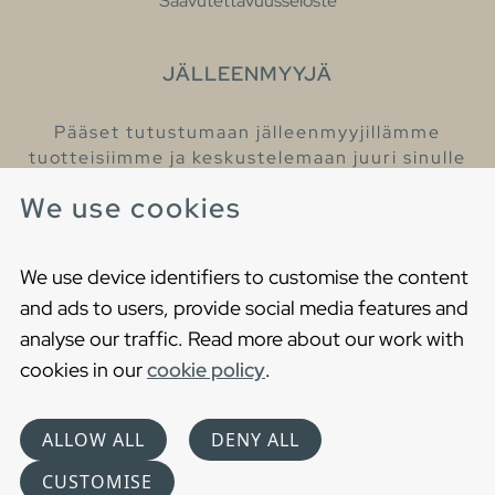
Saavutettavuusseloste
JÄLLEENMYYJÄ
Pääset tutustumaan jälleenmyyjillämme
tuotteisiimme ja keskustelemaan juuri sinulle
sopivista kylpyhuonetuotteista
We use cookies
Löydä lähin jälleenmyyjäsi
We use device identifiers to customise the content
and ads to users, provide social media features and
analyse our traffic. Read more about our work with
cookies in our
cookie policy
.
Copyright © 2021 Gustavsberg. All Rights Reserved
Cookies
Privacy statement
ALLOW ALL
DENY ALL
Choose language
CUSTOMISE