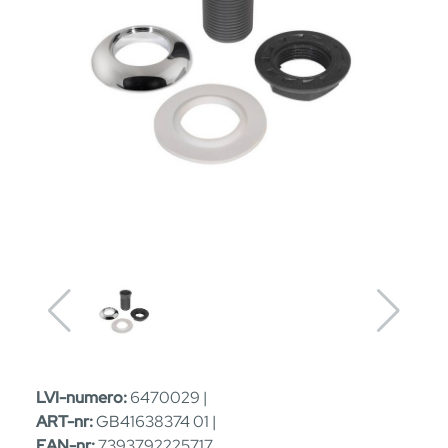
LVI-numero:
6470029 |
ART-nr:
GB41638374 01 |
EAN-nr:
7393792225717