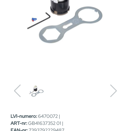
LVI-numero:
6470072 |
ART-nr:
GB41637352 01 |
EAN-nr:
7393792229487