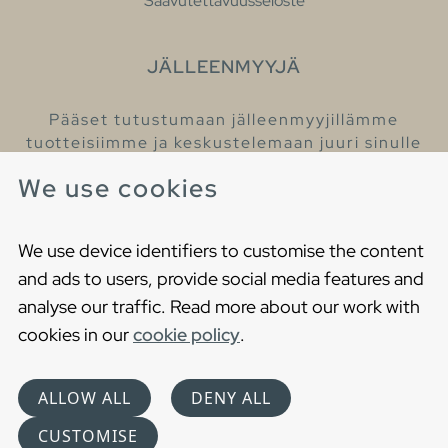
Saavutettavuusseloste
JÄLLEENMYYJÄ
Pääset tutustumaan jälleenmyyjillämme
tuotteisiimme ja keskustelemaan juuri sinulle
sopivista kylpyhuonetuotteista
We use cookies
Löydä lähin jälleenmyyjäsi
We use device identifiers to customise the content
and ads to users, provide social media features and
analyse our traffic. Read more about our work with
cookies in our
cookie policy
.
Copyright © 2021 Gustavsberg. All Rights Reserved
Cookies
Privacy statement
ALLOW ALL
DENY ALL
Choose language
CUSTOMISE