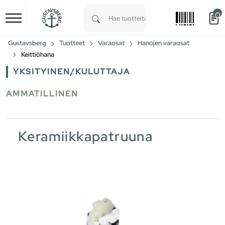
0
Skip to main content
Type 1 or more characters for results.
Gustavsberg
Tuotteet
Varaosat
Hanojen varaosat
Keittiöhana
YKSITYINEN/KULUTTAJA
AMMATILLINEN
Keramiikkapatruuna