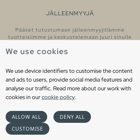
JÄLLEENMYYJÄ
Pääset tutustumaan jälleenmyyjillämme
tuotteisiimme ja keskustelemaan juuri sinulle
sopivista kylpyhuonetuotteista
We use cookies
Löydä lähin jälleenmyyjäsi
We use device identifiers to customise the content
and ads to users, provide social media features and
analyse our traffic. Read more about our work with
cookies in our
cookie policy
.
Copyright © 2021 Gustavsberg. All Rights Reserved
Cookies
Privacy statement
ALLOW ALL
DENY ALL
Choose language
CUSTOMISE