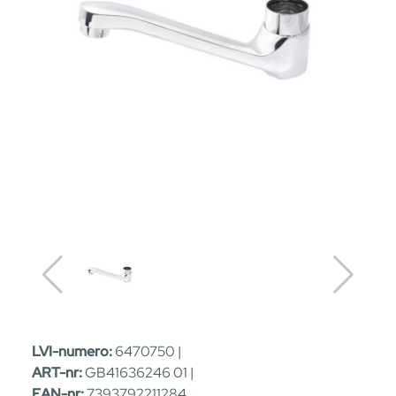
LVI-numero:
6470750 |
ART-nr:
GB41636246 01 |
EAN-nr:
7393792211284