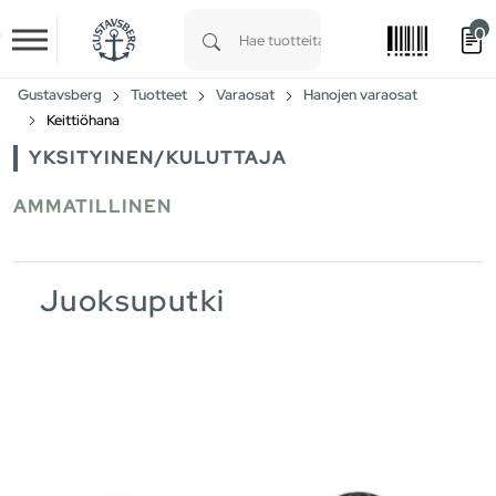
0
Skip to main content
Type 1 or more characters for results.
Gustavsberg
Tuotteet
Varaosat
Hanojen varaosat
Keittiöhana
YKSITYINEN/KULUTTAJA
AMMATILLINEN
Juoksuputki