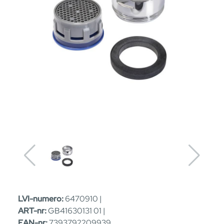
LVI-numero:
6470910 |
ART-nr:
GB41630131 01 |
EAN-nr:
7393792209939