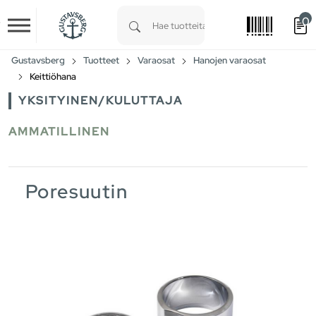
0
Skip to main content
Type 1 or more characters for results.
Gustavsberg
Tuotteet
Varaosat
Hanojen varaosat
Keittiöhana
YKSITYINEN/KULUTTAJA
AMMATILLINEN
Poresuutin