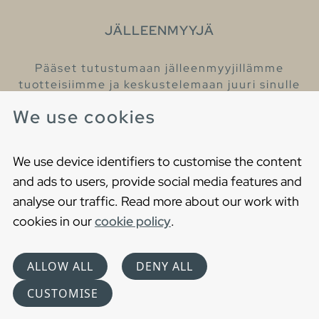
JÄLLEENMYYJÄ
Pääset tutustumaan jälleenmyyjillämme
tuotteisiimme ja keskustelemaan juuri sinulle
sopivista kylpyhuonetuotteista
We use cookies
Löydä lähin jälleenmyyjäsi
We use device identifiers to customise the content
and ads to users, provide social media features and
analyse our traffic. Read more about our work with
cookies in our
cookie policy
.
Copyright © 2021 Gustavsberg. All Rights Reserved
Cookies
Privacy statement
ALLOW ALL
DENY ALL
Choose language
CUSTOMISE