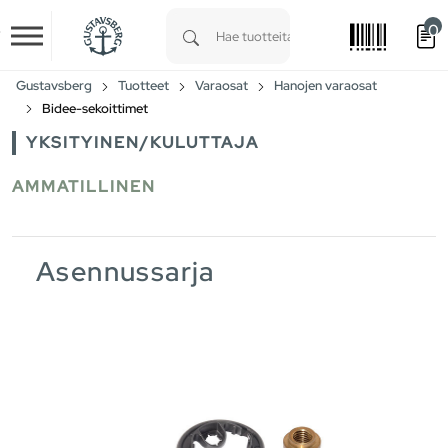
0
Skip to main content
Type 1 or more characters for results.
Gustavsberg
Tuotteet
Varaosat
Hanojen varaosat
Bidee-sekoittimet
YKSITYINEN/KULUTTAJA
AMMATILLINEN
Asennussarja