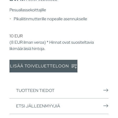
Pesuallassekoittajille
Pikaliitinmutterille nopealle asennukselle
10
EUR
(8
EUR
ilman veroa) * Hinnat ovat suositeltavia
likimääräisiä hintoja.
LISÄÄ TOIVELUETTELOON
TUOTTEEN TIEDOT
ETSI JÄLLEENMYYJIÄ