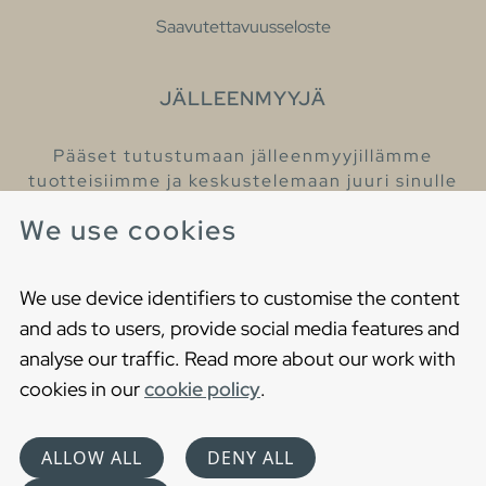
Saavutettavuusseloste
JÄLLEENMYYJÄ
Pääset tutustumaan jälleenmyyjillämme
tuotteisiimme ja keskustelemaan juuri sinulle
sopivista kylpyhuonetuotteista
We use cookies
Löydä lähin jälleenmyyjäsi
We use device identifiers to customise the content
and ads to users, provide social media features and
analyse our traffic. Read more about our work with
cookies in our
cookie policy
.
Copyright © 2021 Gustavsberg. All Rights Reserved
Cookies
Privacy statement
ALLOW ALL
DENY ALL
Choose language