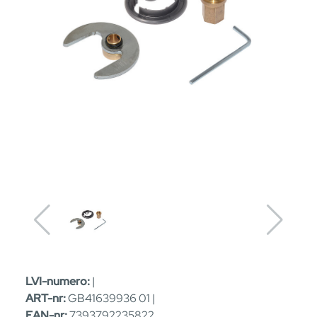
LVI-numero:
|
ART-nr:
GB41639936 01 |
EAN-nr:
7393792235822