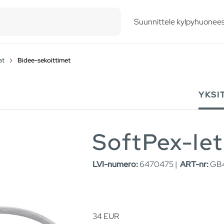
esults.
Suunnittele kylpyhuonees
at
Bidee-sekoittimet
YKSI
SoftPex-le
LVI-numero:
6470475 |
ART-nr:
GB4
34
EUR