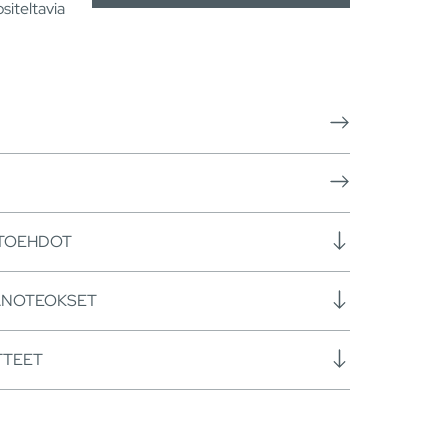
siteltavia
HTOEHDOT
ANOTEOKSET
TTEET