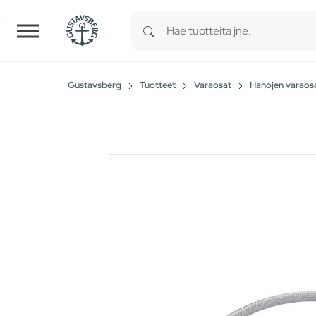
Type 1 or more characters for r
Skip to main content
Gustavsberg
Tuotteet
Varaosat
Hanojen varaos