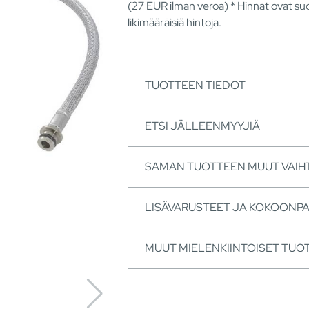
(27
EUR
ilman veroa) * Hinnat ovat suo
likimääräisiä hintoja.
TUOTTEEN TIEDOT
ETSI JÄLLEENMYYJIÄ
SAMAN TUOTTEEN MUUT VAI
LISÄVARUSTEET JA KOKOONP
MUUT MIELENKIINTOISET TUO