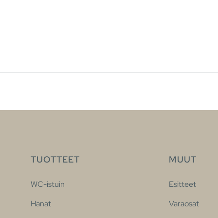
TUOTTEET
MUUT
WC-istuin
Esitteet
Hanat
Varaosat