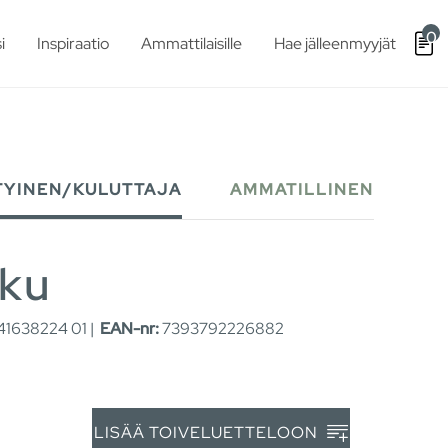
0
i
Inspiraatio
Ammattilaisille
Hae jälleenmyyjät
TYINEN/KULUTTAJA
AMMATILLINEN
tku
1638224 01 |
EAN-nr:
7393792226882
LISÄÄ TOIVELUETTELOON