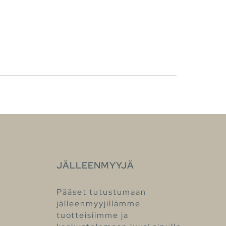
JÄLLEENMYYJÄ
Pääset tutustumaan
jälleenmyyjillämme
tuotteisiimme ja