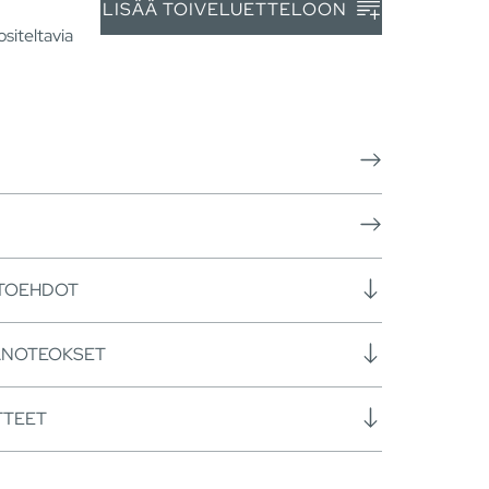
LISÄÄ TOIVELUETTELOON
siteltavia
HTOEHDOT
ANOTEOKSET
TTEET