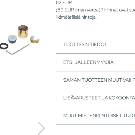
112
EUR
(89
EUR
ilman veroa) * Hinnat ovat suo
likimääräisiä hintoja.
TUOTTEEN TIEDOT
ETSI JÄLLEENMYYJIÄ
SAMAN TUOTTEEN MUUT VAI
LISÄVARUSTEET JA KOKOONP
MUUT MIELENKIINTOISET TUO