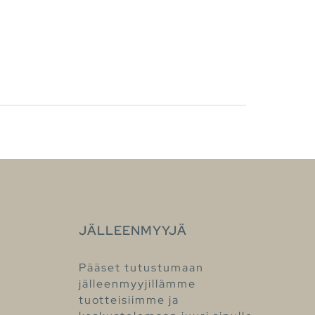
JÄLLEENMYYJÄ
Pääset tutustumaan
jälleenmyyjillämme
tuotteisiimme ja