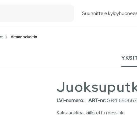
esults.
Suunnittele kylpyhuonees
at
Altaan sekoitin
YKSI
Juoksuputk
LVI-numero:
|
ART-nr:
GB416506671
Kaksi aukkoa, kiillotettu messinki