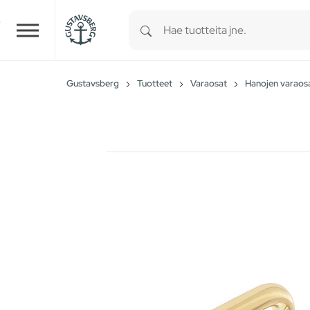
Type 1 or more characters for r
Skip to main content
Gustavsberg
Tuotteet
Varaosat
Hanojen varaos