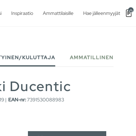
0
i
Inspiraatio
Ammattilaisille
Hae jälleenmyyjät
TYINEN/KULUTTAJA
AMMATILLINEN
i Ducentic
9 |
EAN-nr:
7391530088983