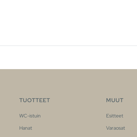
TUOTTEET
MUUT
WC-istuin
Esitteet
Hanat
Varaosat