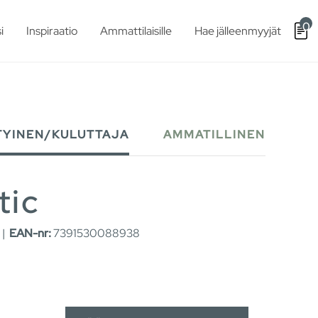
0
i
Inspiraatio
Ammattilaisille
Hae jälleenmyyjät
TYINEN/KULUTTAJA
AMMATILLINEN
tic
 |
EAN-nr:
7391530088938