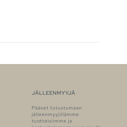
JÄLLEENMYYJÄ
Pääset tutustumaan
jälleenmyyjillämme
tuotteisiimme ja