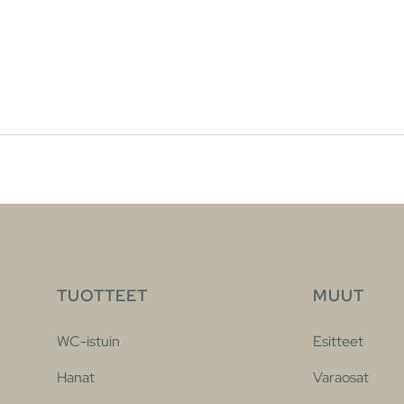
TUOTTEET
MUUT
WC-istuin
Esitteet
Hanat
Varaosat