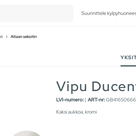
esults.
Suunnittele kylpyhuonees
at
Altaan sekoitin
YKSI
Vipu Ducen
LVI-numero:
|
ART-nr:
GB41650666
Kaksi aukkoa, kromi