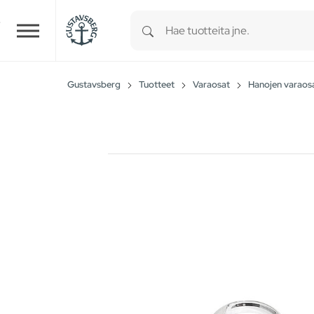
Type 1 or more characters for r
Skip to main content
Gustavsberg
Tuotteet
Varaosat
Hanojen varaos