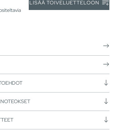
LISÄÄ TOIVELUETTELOON
siteltavia
HTOEHDOT
ANOTEOKSET
TTEET