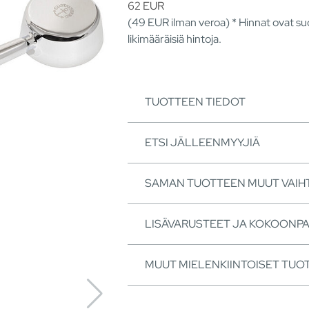
62
EUR
(49
EUR
ilman veroa) * Hinnat ovat suo
likimääräisiä hintoja.
TUOTTEEN TIEDOT
ETSI JÄLLEENMYYJIÄ
SAMAN TUOTTEEN MUUT VAI
LISÄVARUSTEET JA KOKOONP
MUUT MIELENKIINTOISET TUO