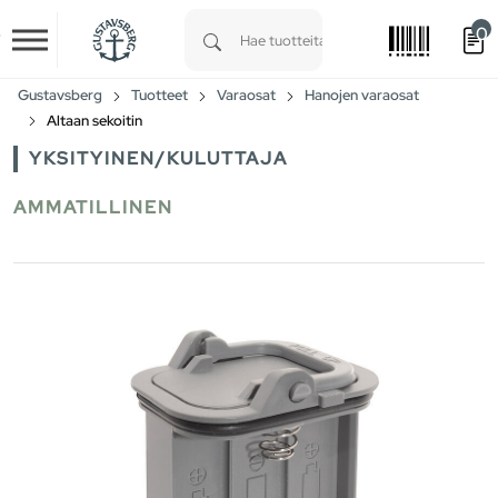
0
Skip to main content
Type 1 or more characters for results.
Gustavsberg
Tuotteet
Varaosat
Hanojen varaosat
Altaan sekoitin
YKSITYINEN/KULUTTAJA
AMMATILLINEN