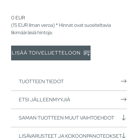
0
EUR
(15
EUR
ilman veroa) * Hinnat ovat suositeltavia
likimääräisiä hintoja.
LISÄÄ TOIVELUETTELOON
TUOTTEEN TIEDOT
ETSI JÄLLEENMYYJIÄ
SAMAN TUOTTEEN MUUT VAIHTOEHDOT
LISÄVARUSTEET JA KOKOONPANOTEOKSET