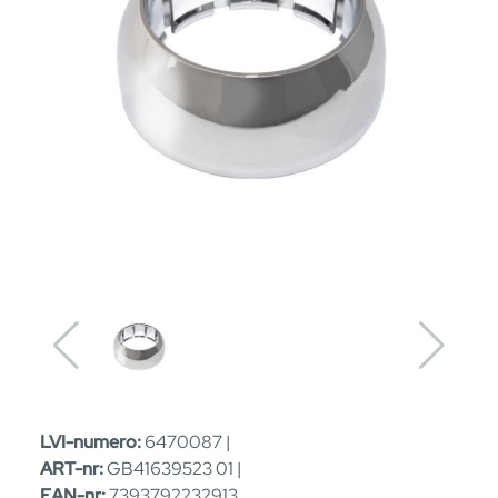
LVI-numero:
6470087 |
ART-nr:
GB41639523 01 |
EAN-nr:
7393792232913