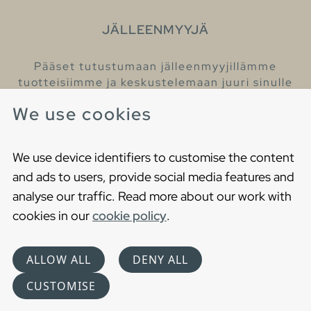
JÄLLEENMYYJÄ
Pääset tutustumaan jälleenmyyjillämme
tuotteisiimme ja keskustelemaan juuri sinulle
sopivista kylpyhuonetuotteista
We use cookies
Löydä lähin jälleenmyyjäsi
We use device identifiers to customise the content
and ads to users, provide social media features and
analyse our traffic. Read more about our work with
cookies in our
cookie policy
.
Copyright © 2021 Gustavsberg. All Rights Reserved
Cookies
Privacy statement
ALLOW ALL
DENY ALL
Choose language
CUSTOMISE