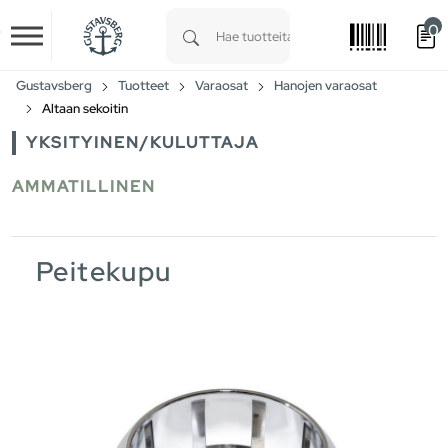
0
Skip to main content
Type 1 or more characters for results.
Gustavsberg
Tuotteet
Varaosat
Hanojen varaosat
Altaan sekoitin
YKSITYINEN/KULUTTAJA
AMMATILLINEN
Peitekupu