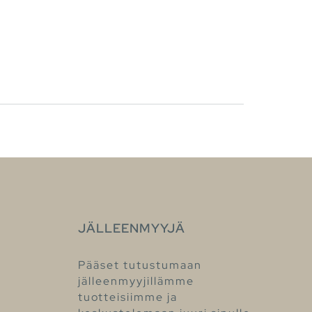
JÄLLEENMYYJÄ
Pääset tutustumaan
jälleenmyyjillämme
tuotteisiimme ja