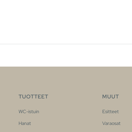
TUOTTEET
MUUT
WC-istuin
Esitteet
Hanat
Varaosat