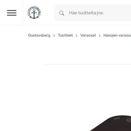
Type 1 or more characters for r
Skip to main content
Gustavsberg
Tuotteet
Varaosat
Hanojen varaos