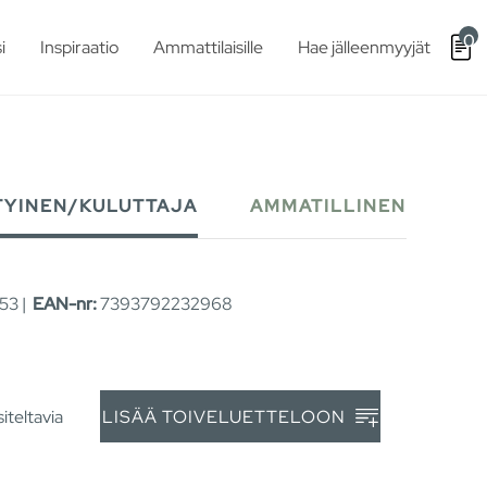
0
i
Inspiraatio
Ammattilaisille
Hae jälleenmyyjät
TYINEN/KULUTTAJA
AMMATILLINEN
53 |
EAN-nr:
7393792232968
iteltavia
LISÄÄ TOIVELUETTELOON