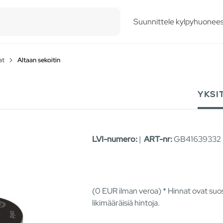
esults.
Suunnittele kylpyhuonees
at
Altaan sekoitin
YKSI
LVI-numero:
|
ART-nr:
GB41639332 
(0
EUR
ilman veroa) * Hinnat ovat suos
likimääräisiä hintoja.