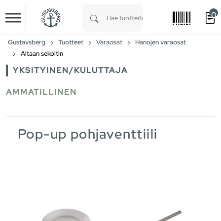
0
Skip to main content
Type 1 or more characters for results.
Gustavsberg
Tuotteet
Varaosat
Hanojen varaosat
Altaan sekoitin
YKSITYINEN/KULUTTAJA
AMMATILLINEN
Pop-up pohjaventtiili