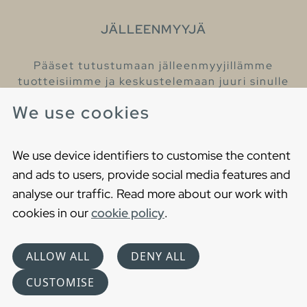
JÄLLEENMYYJÄ
Pääset tutustumaan jälleenmyyjillämme
tuotteisiimme ja keskustelemaan juuri sinulle
sopivista kylpyhuonetuotteista
We use cookies
Löydä lähin jälleenmyyjäsi
We use device identifiers to customise the content
and ads to users, provide social media features and
analyse our traffic. Read more about our work with
cookies in our
cookie policy
.
Copyright © 2021 Gustavsberg. All Rights Reserved
Cookies
Privacy statement
ALLOW ALL
DENY ALL
Choose language
CUSTOMISE