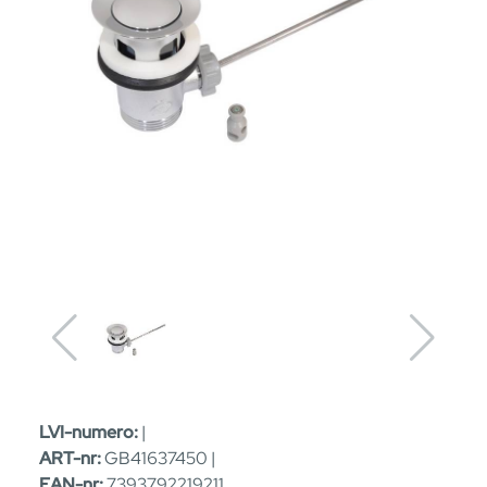
LVI-numero:
|
ART-nr:
GB41637450 |
EAN-nr:
7393792219211